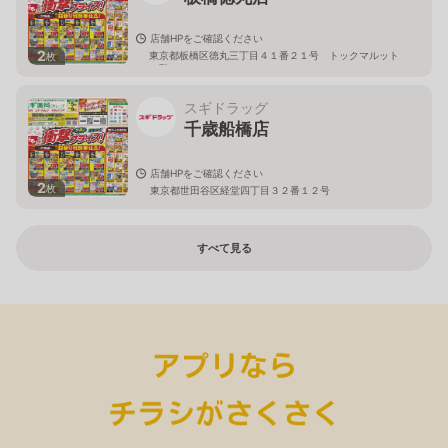
店舗HPをご確認ください
2
東京都板橋区徳丸三丁目４１番２１号 トックマルット
枚
１階
スギドラッグ
千歳船橋店
店舗HPをご確認ください
2
枚
東京都世田谷区経堂四丁目３２番１２号
すべて見る