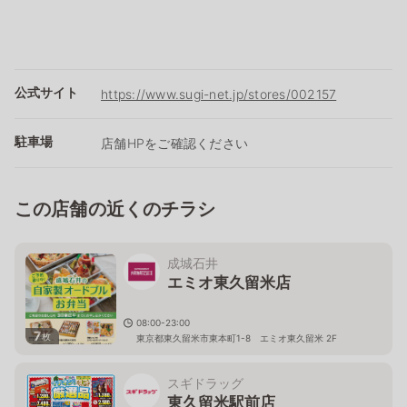
公式サイト
https://www.sugi-net.jp/stores/002157
駐車場
店舗HPをご確認ください
この店舗の近くのチラシ
成城石井
エミオ東久留米店
08:00-23:00
7
枚
東京都東久留米市東本町1-8 エミオ東久留米 2F
スギドラッグ
東久留米駅前店