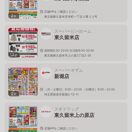
店舗HPをご確認ください
2
枚
東京都東久留米市本町一丁目３番３３号
スーパービバホーム
東久留米店
資材館6:30-20:00 生活館9:00-20:00
12
枚
東京都東久留米市上の原2丁目2-35
スーパーオザム
新堀店
（月～土曜日）9:00～22:00 （日曜日）9:00～22:00
2
枚
埼玉県新座市新堀2-13-11
スギドラッグ
東久留米上の原店
店舗HPをご確認ください