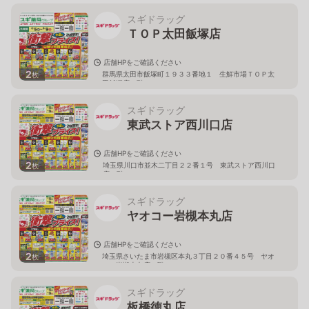
スギドラッグ
ＴＯＰ太田飯塚店
店舗HPをご確認ください
2
群馬県太田市飯塚町１９３３番地１ 生鮮市場ＴＯＰ太
枚
田飯塚店１階
スギドラッグ
東武ストア西川口店
店舗HPをご確認ください
2
埼玉県川口市並木二丁目２２番１号 東武ストア西川口
枚
店２階
スギドラッグ
ヤオコー岩槻本丸店
店舗HPをご確認ください
2
埼玉県さいたま市岩槻区本丸３丁目２０番４５号 ヤオ
枚
コー岩槻本丸店２階
スギドラッグ
板橋徳丸店