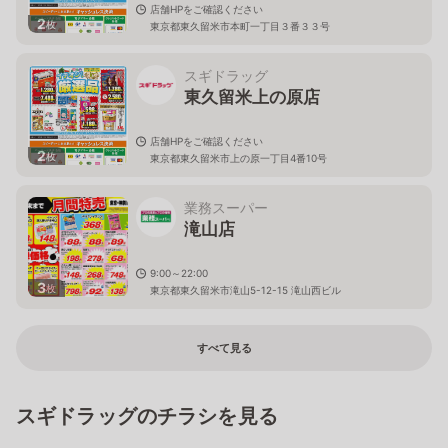
店舗HPをご確認ください
2
枚
東京都東久留米市本町一丁目３番３３号
スギドラッグ
東久留米上の原店
店舗HPをご確認ください
2
枚
東京都東久留米市上の原一丁目4番10号
業務スーパー
滝山店
9:00～22:00
3
枚
東京都東久留米市滝山5-12-15 滝山西ビル
すべて見る
スギドラッグのチラシを見る