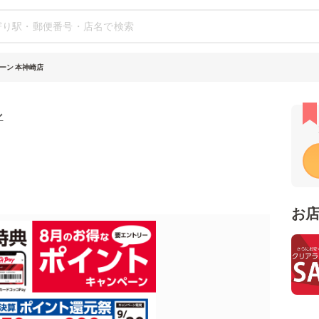
ーン 本神崎店
ン
お