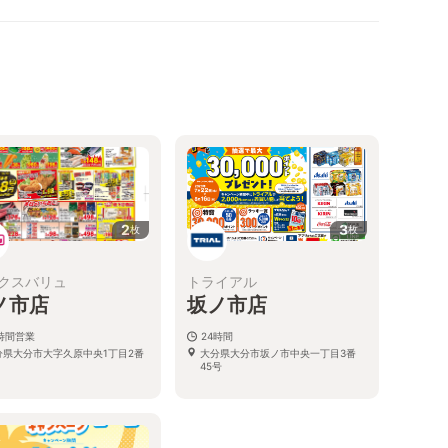
2
3
枚
枚
クスバリュ
トライアル
ノ市店
坂ノ市店
4時間営業
24時間
分県大分市大字久原中央1丁目2番
大分県大分市坂ノ市中央一丁目3番
45号