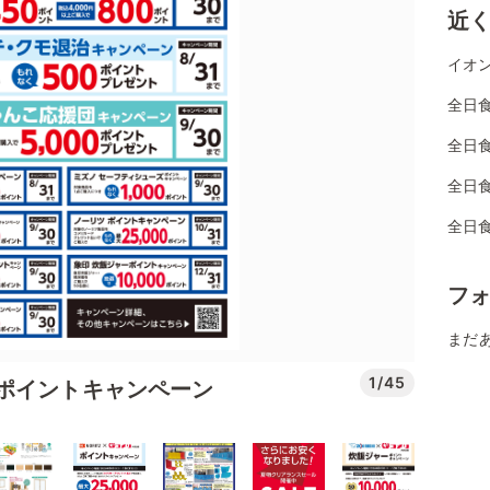
近
イオン
全日
全日
全日
全日
フ
まだ
1/45
ポイントキャンペーン