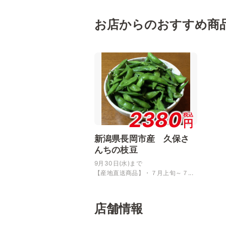
お店からのおすすめ商
2380
税込
円
新潟県長岡市産 久保さ
んちの枝豆
9月30日(水)まで
【産地直送商品】・７月上旬～７...
店舗情報