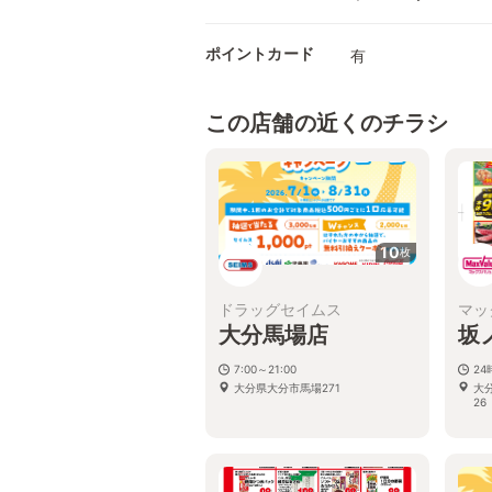
ポイントカード
有
この店舗の近くのチラシ
10
枚
ドラッグセイムス
マッ
大分馬場店
坂
7:00～21:00
2
大分県大分市馬場271
大
26