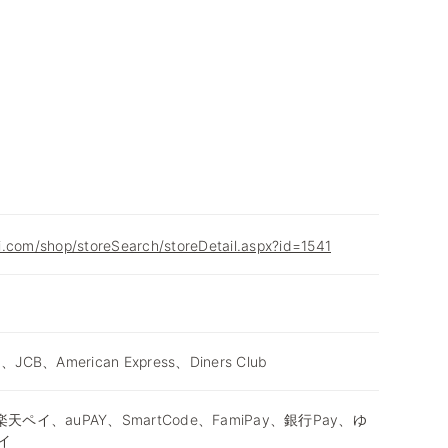
i.com/shop/storeSearch/storeDetail.aspx?id=1541
d、JCB、American Express、Diners Club
天ペイ、auPAY、SmartCode、FamiPay、銀行Pay、ゆ
イ