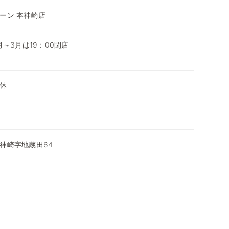
ーン 本神崎店
0月～3月は19：00閉店
～
休
神崎字地蔵田64