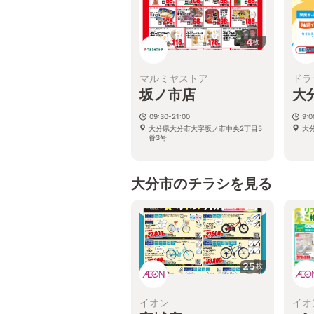
4
枚
マルミヤストア
ドラ
坂ノ市店
大
09:30-21:00
9:
大分県大分市大字坂ノ市中央2丁目5
大
番3号
大分市のチラシを見る
25
枚
イオン
イオ