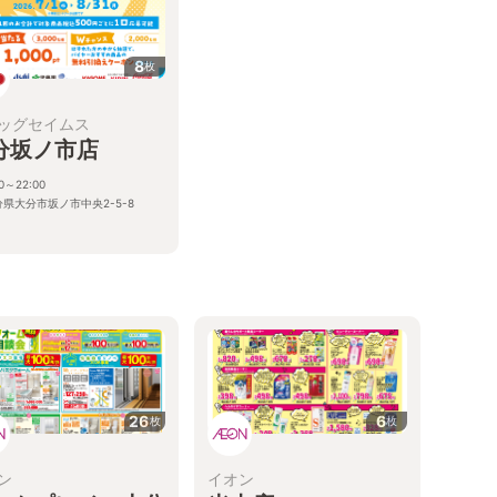
8
枚
ッグセイムス
分坂ノ市店
00～22:00
分県大分市坂ノ市中央2-5-8
26
6
枚
枚
ン
イオン