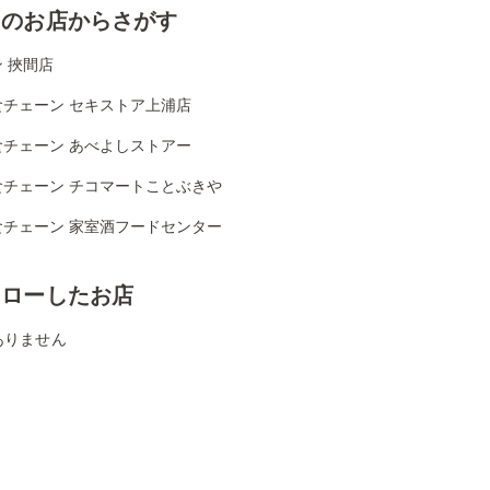
くのお店からさがす
 挾間店
食チェーン セキストア上浦店
食チェーン あべよしストアー
食チェーン チコマートことぶきや
食チェーン 家室酒フードセンター
ォローしたお店
ありません