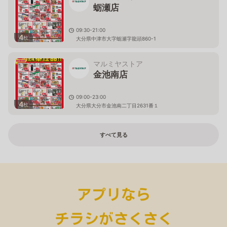
蛎瀬店
09:30-21:00
4
枚
大分県中津市大字蛎瀬字龍頭860-1
マルミヤストア
金池南店
09:00-23:00
4
枚
大分県大分市金池南二丁目2631番１
すべて見る