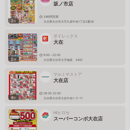
坂ノ市店
24時間営業
2
枚
大分県大分市大字久原中央1丁目2番26
ダイレックス
大在
9:00～22:00
2
枚
大分県大分市大字城原 2400
マルミヤストア
大在店
09:30-22:00
4
枚
大分県大分市大在中央1-11-11
HIヒロセ
スーパーコンボ大在店