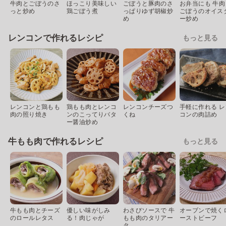
牛肉とごぼうのさ
ほっこり美味しい
ごぼうと豚肉のさ
お弁当にも 牛肉
っと炒め
鶏ごぼう煮
っぱりゆず胡椒炒
ごぼうのオイス
め
ー炒め
レンコンで作れるレシピ
もっと見る
レンコンと鶏もも
鶏もも肉とレンコ
レンコンチーズつ
手軽に作れる レ
肉の照り焼き
ンのこってりバタ
くね
コンの肉詰め
ー醤油炒め
牛もも肉で作れるレシピ
もっと見る
牛もも肉とチーズ
優しい味がしみ
わさびソースで 牛
オーブンで焼く
のロールレタス
る！肉じゃが
もも肉のタリアー
ーストビーフ
タ