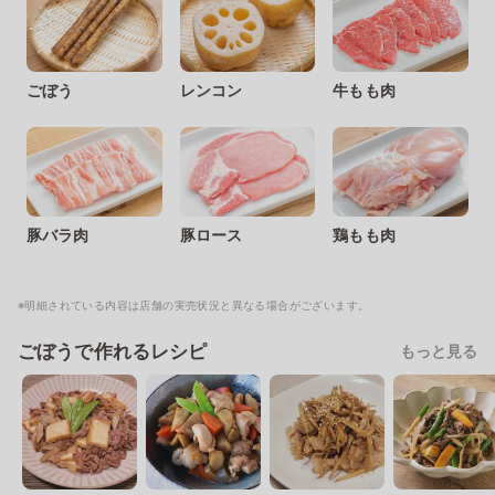
ごぼう
レンコン
牛もも肉
豚バラ肉
豚ロース
鶏もも肉
※明細されている内容は店舗の実売状況と異なる場合がございます。
ごぼうで作れるレシピ
もっと見る