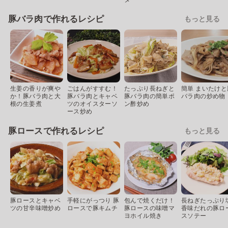
豚バラ肉で作れるレシピ
もっと見る
生姜の香りが爽や
ごはんがすすむ！
たっぷり長ねぎと
簡単 まいたけと
か！豚バラ肉と大
豚バラ肉とキャベ
豚バラ肉の簡単ポ
バラ肉の炒め物
根の生姜煮
ツのオイスターソ
ン酢炒め
ース炒め
豚ロースで作れるレシピ
もっと見る
豚ロースとキャベ
手軽にがっつり 豚
包んで焼くだけ！
長ねぎたっぷり
ツの甘辛味噌炒め
ロースで豚キムチ
豚ロースの味噌マ
香味だれの豚ロ
ヨホイル焼き
スソテー