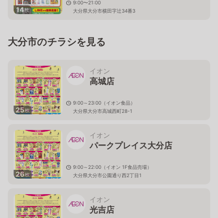
9:00〜21:00
14
枚
大分県大分市横田字辻34番3
大分市のチラシを見る
イオン
高城店
9:00～23:00（イオン食品）
25
枚
大分県大分市高城西町28-1
イオン
パークプレイス大分店
9:00～22:00（イオン 1F食品売場）
26
枚
大分県大分市公園通り西2丁目1
イオン
光吉店