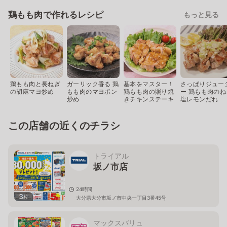
鶏もも肉で作れるレシピ
もっと見る
鶏もも肉と長ねぎ
ガーリック香る 鶏
基本をマスター！
さっぱりジュー
の胡麻マヨ炒め
もも肉のマヨポン
鶏もも肉の照り焼
ー 鶏もも肉のね
炒め
きチキンステーキ
塩レモンだれ
この店舗の近くのチラシ
トライアル
坂ノ市店
24時間
3
枚
大分県大分市坂ノ市中央一丁目3番45号
マックスバリュ