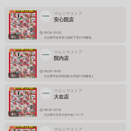
マルミヤストア
安心院店
09:30-20:30
4
枚
大分県宇佐市安心院町下毛2118番地
マルミヤストア
院内店
09:30-19:00
4
枚
大分県宇佐市院内町大字副1139番地１
マルミヤストア
大在店
09:30-22:00
4
枚
大分県大分市大在中央1-11-11
マルミヤストア