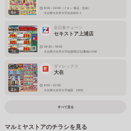
8:00～24:00（イオン 食品・住余）
6
枚
大分県大分市大字光吉825-1
全日食チェーン
セキストア上浦店
09:30～19:00
1
枚
大分県大分市大字佐賀関2232番地の158
ダイレックス
大在
9:00～22:00
2
枚
大分県大分市大字城原 2400
すべて見る
マルミヤストアのチラシを見る