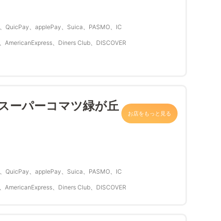
QuicPay、applePay、Suica、PASMO、IC
、AmericanExpress、Diners Club、DISCOVER
 スーパーコマツ緑が丘
お店をもっと見る
QuicPay、applePay、Suica、PASMO、IC
、AmericanExpress、Diners Club、DISCOVER