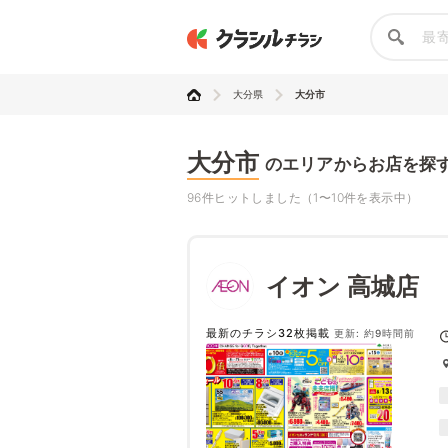
大分県
大分市
大分市
のエリアからお店を探
96件ヒットしました（1〜10件を表示中）
イオン 高城店
最新のチラシ32枚掲載
更新: 約9時間前