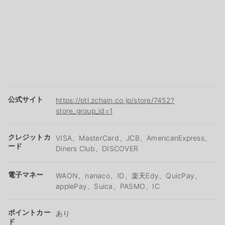
公式サイト
https://ptl.zchain.co.jp/store/7452?
store_group_id=1
クレジットカ
VISA、MasterCard、JCB、AmericanExpress、
ード
Diners Club、DISCOVER
電子マネー
WAON、nanaco、ID、楽天Edy、QuicPay、
applePay、Suica、PASMO、IC
ポイントカー
あり
ド