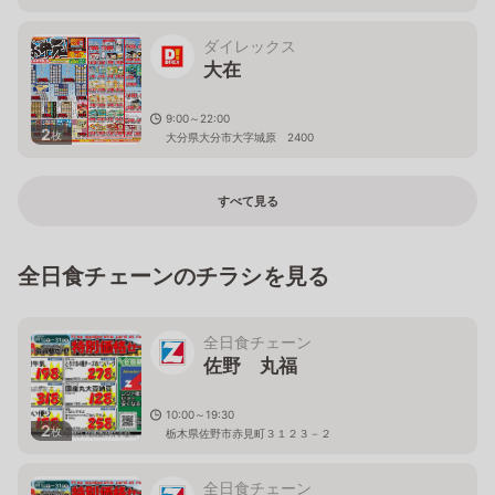
ダイレックス
大在
9:00～22:00
2
枚
大分県大分市大字城原 2400
すべて見る
全日食チェーンのチラシを見る
全日食チェーン
佐野 丸福
10:00～19:30
2
枚
栃木県佐野市赤見町３１２３－２
全日食チェーン