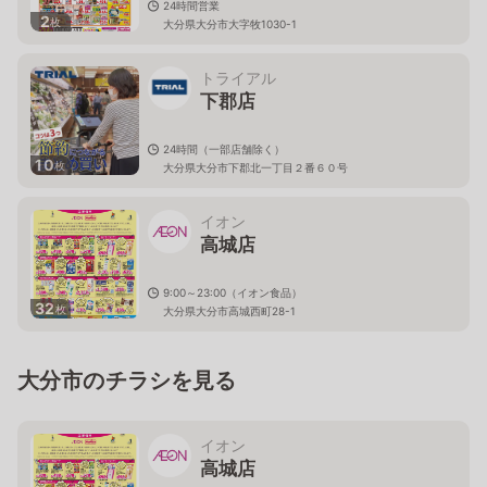
24時間営業
2
枚
大分県大分市大字牧1030-1
トライアル
下郡店
24時間（一部店舗除く）
10
枚
大分県大分市下郡北一丁目２番６０号
イオン
高城店
9:00～23:00（イオン食品）
32
枚
大分県大分市高城西町28-1
大分市のチラシを見る
イオン
高城店