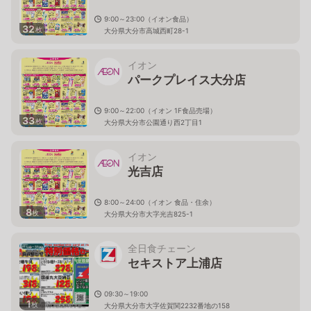
9:00～23:00（イオン食品）
32
枚
大分県大分市高城西町28-1
イオン
パークプレイス大分店
9:00～22:00（イオン 1F食品売場）
33
枚
大分県大分市公園通り西2丁目1
イオン
光吉店
8:00～24:00（イオン 食品・住余）
8
枚
大分県大分市大字光吉825-1
全日食チェーン
セキストア上浦店
09:30～19:00
1
枚
大分県大分市大字佐賀関2232番地の158