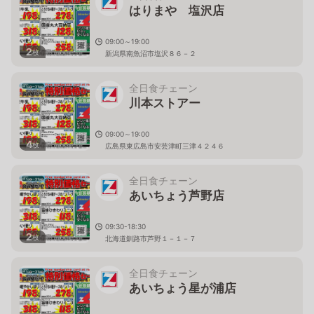
はりまや 塩沢店
09:00～19:00
2
枚
新潟県南魚沼市塩沢８６－２
全日食チェーン
川本ストアー
09:00～19:00
4
枚
広島県東広島市安芸津町三津４２４６
全日食チェーン
あいちょう芦野店
09:30-18:30
2
枚
北海道釧路市芦野１－１－７
全日食チェーン
あいちょう星が浦店