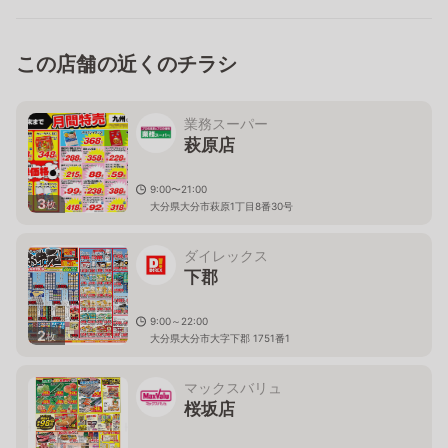
この店舗の近くのチラシ
業務スーパー
萩原店
9:00〜21:00
3
枚
大分県大分市萩原1丁目8番30号
ダイレックス
下郡
9:00～22:00
2
枚
大分県大分市大字下郡 1751番1
マックスバリュ
桜坂店