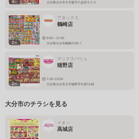
4
枚
大分県大分市大字森字六反田６０５
アタックス
鶴崎店
9:00～21:00
2
枚
大分県大分市鶴崎2155-1
マックスバリュ
猪野店
7:00-23:00
2
枚
大分県大分市大字猪野字中原1248
大分市のチラシを見る
イオン
高城店