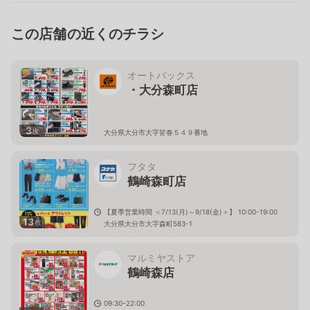
この店舗の近くのチラシ
オートバックス
・大分森町店
3
枚
大分県大分市大字皆春５４９番地
フタタ
鶴崎森町店
【夏季営業時間 ＜7/13(月)～9/18(金)＞】 10:00-19:00
13
枚
大分県大分市大字森町583-1
マルミヤストア
鶴崎森店
09:30-22:00