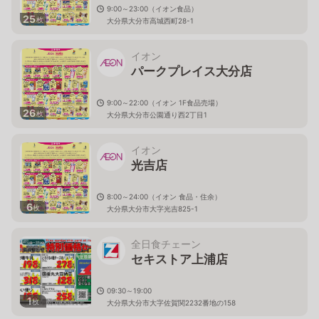
9:00～23:00（イオン食品）
25
枚
大分県大分市高城西町28-1
イオン
パークプレイス大分店
9:00～22:00（イオン 1F食品売場）
26
枚
大分県大分市公園通り西2丁目1
イオン
光吉店
8:00～24:00（イオン 食品・住余）
6
枚
大分県大分市大字光吉825-1
全日食チェーン
セキストア上浦店
09:30～19:00
1
枚
大分県大分市大字佐賀関2232番地の158