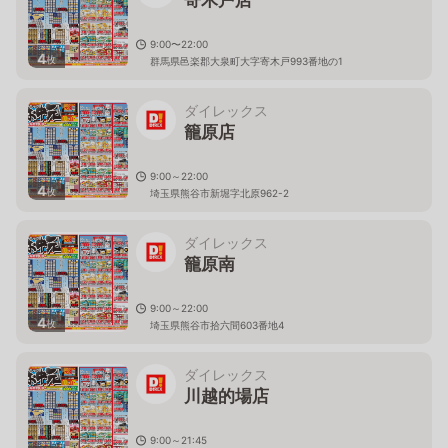
9:00〜22:00
4
枚
群馬県邑楽郡大泉町大字寄木戸993番地の1
ダイレックス
籠原店
9:00～22:00
4
枚
埼玉県熊谷市新堀字北原962-2
ダイレックス
籠原南
9:00～22:00
4
枚
埼玉県熊谷市拾六間603番地4
ダイレックス
川越的場店
9:00～21:45