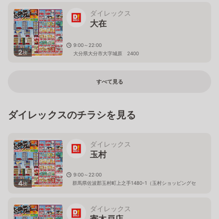
ダイレックス
大在
9:00～22:00
2
枚
大分県大分市大字城原 2400
すべて見る
ダイレックスのチラシを見る
ダイレックス
玉村
9:00～22:00
4
群馬県佐波郡玉村町上之手1480-1（玉村ショッピングセ
枚
ンター内）
ダイレックス
寄木戸店