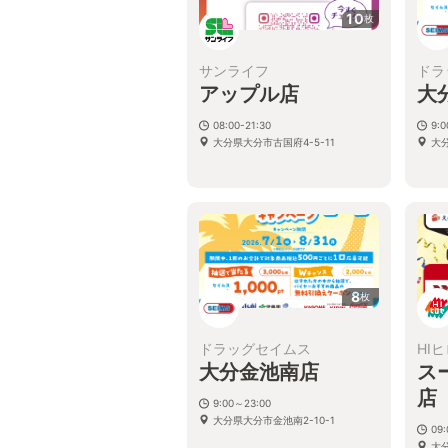
10
枚
サンライフ
ドラ
アップル店
大
08:00-21:30
9:
大分県大分市古国府4-5-11
大
8
枚
ドラッグセイムス
HI
大分金池南店
ス
店
9:00～23:00
大分県大分市金池南2-10-1
09
大