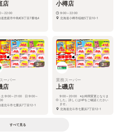
庭店
小樽店
00～22:00
9:00～22:00
海道恵庭市中島町6丁目7番地4
北海道小樽市稲穂5丁目10-1
3
3
枚
枚
スーパー
業務スーパー
磯店
上磯店
土:9:00～21:00 日:9:00～
9:00～20:00 ※お時間変更となりま
00
した。詳しくはHPをご確認ください
ませ。
海道北斗市七重浜7丁目12-1
北海道北斗市七重浜7丁目12-1
すべて見る