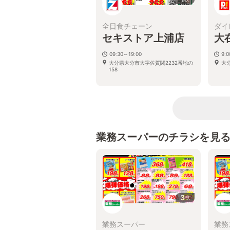
全日食チェーン
ダイ
セキストア上浦店
大
09:30～19:00
9:
大分県大分市大字佐賀関2232番地の
大
158
業務スーパーのチラシを見
3
枚
業務スーパー
業務