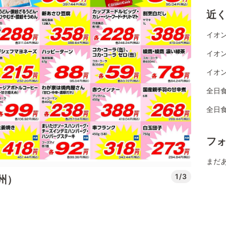
近
イオン
イオ
イオン
全日食
全日
フ
まだ
1/3
州）