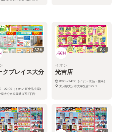
33
8
枚
枚
ン
イオン
ークプレイス大分
光吉店
8:00～24:00（イオン 食品・住余）
大分県大分市大字光吉825-1
00～22:00（イオン 1F食品売場）
分県大分市公園通り西2丁目1
2
2
枚
枚