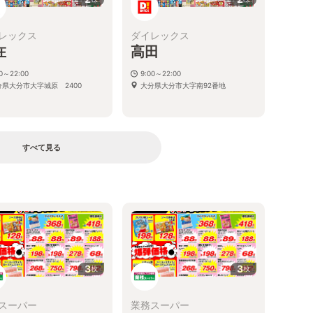
レックス
ダイレックス
在
高田
00～22:00
9:00～22:00
分県大分市大字城原 2400
大分県大分市大字南92番地
すべて見る
る
3
3
枚
枚
スーパー
業務スーパー