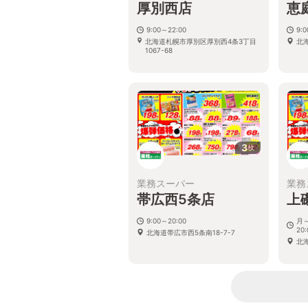
厚別西店
恵
9:00～22:00
9:
北海道札幌市厚別区厚別西4条3丁目
北
1067-68
3
枚
業務スーパー
業務
帯広西5条店
上
9:00～20:00
月～
20:
北海道帯広市西5条南18-7-7
北