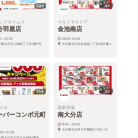
10
4
枚
枚
ッグセイムス
マルミヤストア
分羽屋店
金池南店
00～22:00
09:00-23:00
分県大分市上田町三丁目2番1号
大分県大分市金池南二丁目2631番１
15
3
枚
枚
ヒロセ
新鮮市場
ーパーコンボ元町
南大分店
9:00～20:00
大分県大分市大字豊饒2丁目5-14
:00〜21:00
分県大分市大字大分4887番地