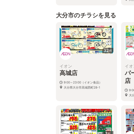
大分市のチラシを見る
32
枚
イオン
イオ
高城店
パ
店
9:00～23:00（イオン食品）
大分県大分市高城西町28-1
9:
大
1
枚