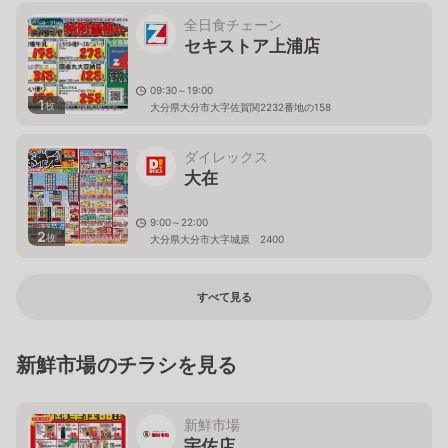
全日食チェーン
セキストア上浦店
09:30～19:00
1
枚
大分県大分市大字佐賀関2232番地の158
ダイレックス
大在
9:00～22:00
2
枚
大分県大分市大字城原 2400
すべて見る
新鮮市場のチラシを見る
新鮮市場
宇佐店