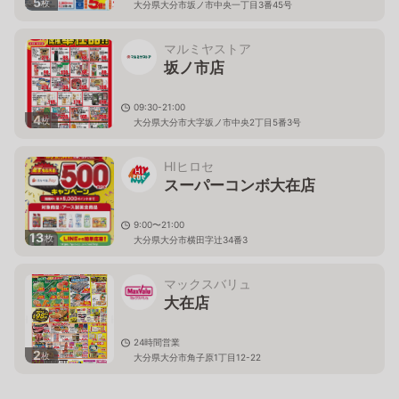
5
枚
大分県大分市坂ノ市中央一丁目3番45号
マルミヤストア
坂ノ市店
09:30-21:00
4
枚
大分県大分市大字坂ノ市中央2丁目5番3号
HIヒロセ
スーパーコンボ大在店
9:00〜21:00
13
枚
大分県大分市横田字辻34番3
マックスバリュ
大在店
24時間営業
2
枚
大分県大分市角子原1丁目12-22