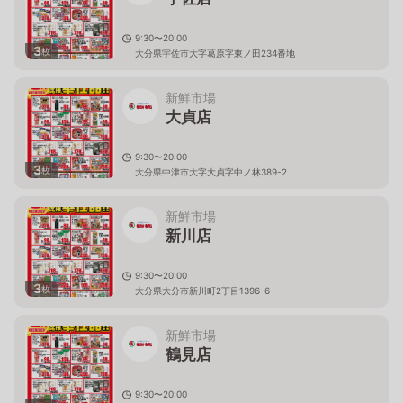
9:30〜20:00
3
枚
大分県宇佐市大字葛原字東ノ田234番地
新鮮市場
大貞店
9:30〜20:00
3
枚
大分県中津市大字大貞字中ノ林389-2
新鮮市場
新川店
9:30〜20:00
3
枚
大分県大分市新川町2丁目1396-6
新鮮市場
鶴見店
9:30〜20:00