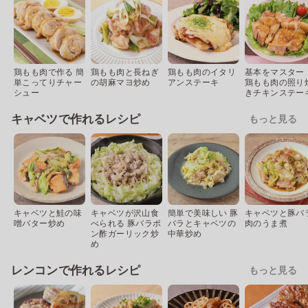
鶏もも肉で作る 簡
鶏もも肉と長ねぎ
鶏もも肉のイタリ
基本をマスター
単こってりチャー
の胡麻マヨ炒め
アンステーキ
鶏もも肉の照り
シュー
きチキンステー
キャベツで作れるレシピ
もっと見る
キャベツと鮭の味
キャベツが沢山食
簡単で美味しい 豚
キャベツと豚バ
噌バター炒め
べられる 豚バラポ
バラとキャベツの
肉のうま煮
ン酢ガーリック炒
中華炒め
め
レンコンで作れるレシピ
もっと見る