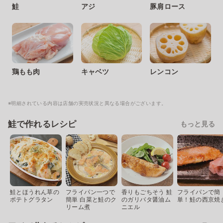
鮭
アジ
豚肩ロース
鶏もも肉
キャベツ
レンコン
※明細されている内容は店舗の実売状況と異なる場合がございます。
鮭で作れるレシピ
もっと見る
鮭とほうれん草の
フライパン一つで
香りもごちそう 鮭
フライパンで簡
ポテトグラタン
簡単 白菜と鮭のク
のガリバタ醤油ム
単！鮭の西京焼
リーム煮
ニエル