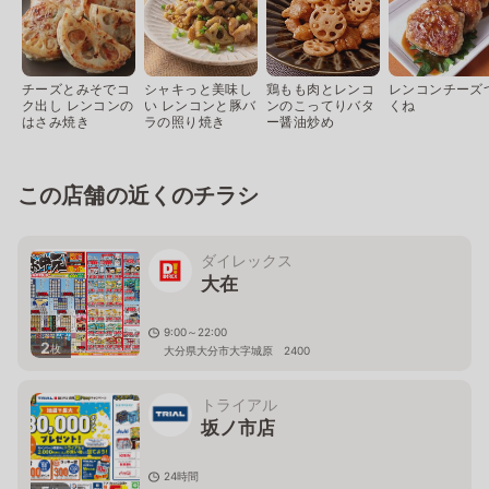
チーズとみそでコ
シャキっと美味し
鶏もも肉とレンコ
レンコンチーズ
ク出し レンコンの
い レンコンと豚バ
ンのこってりバタ
くね
はさみ焼き
ラの照り焼き
ー醤油炒め
この店舗の近くのチラシ
ダイレックス
大在
9:00～22:00
2
枚
大分県大分市大字城原 2400
トライアル
坂ノ市店
24時間