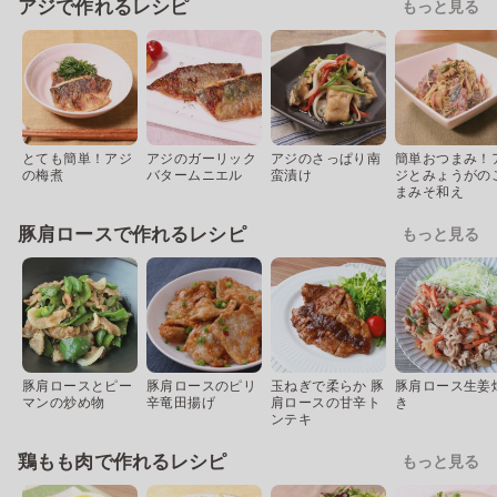
アジで作れるレシピ
もっと見る
とても簡単！アジ
アジのガーリック
アジのさっぱり南
簡単おつまみ！
の梅煮
バタームニエル
蛮漬け
ジとみょうがの
まみそ和え
豚肩ロースで作れるレシピ
もっと見る
豚肩ロースとピー
豚肩ロースのピリ
玉ねぎで柔らか 豚
豚肩ロース生姜
マンの炒め物
辛竜田揚げ
肩ロースの甘辛ト
き
ンテキ
鶏もも肉で作れるレシピ
もっと見る