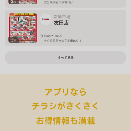
3
枚
大分県別府市馬場1組3
新鮮市場
友田店
10:00〜20:00
3
枚
大分県日田市大字友田802-1
すべて見る