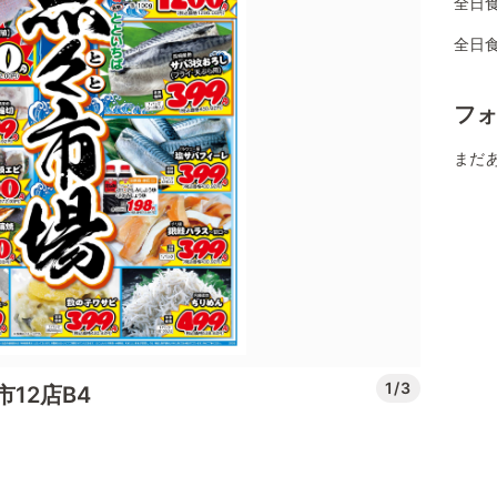
全日
全日
フ
まだ
1/3
市12店B4