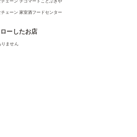
食チェーン チコマートことぶきや
食チェーン 家室酒フードセンター
ォローしたお店
ありません