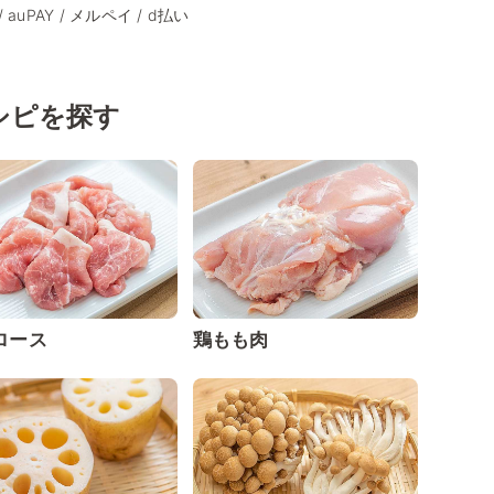
/ auPAY / メルペイ / d払い
シピを探す
ロース
鶏もも肉