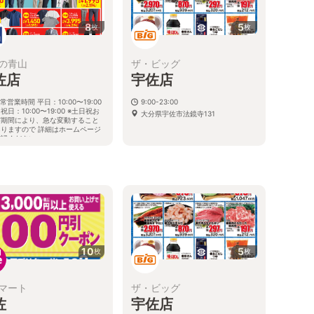
8
5
枚
枚
の青山
ザ・ビッグ
佐店
宇佐店
常営業時間 平日：10:00〜19:00
9:00-23:00
祝日：10:00〜19:00 ※土日祝お
大分県宇佐市法鏡寺131
び期間により、急な変動すること
ありますので 詳細はホームページ
確認ください
分県宇佐市大字四日市字瓦塚1番地
10
5
枚
枚
マート
ザ・ビッグ
佐
宇佐店