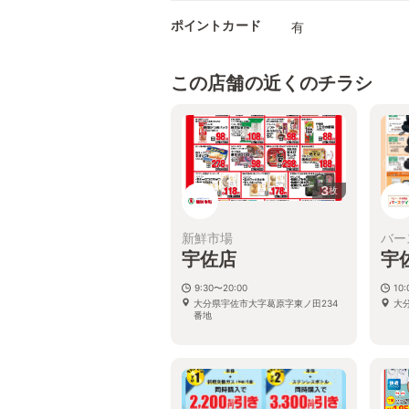
ポイントカード
有
この店舗の近くのチラシ
3
枚
新鮮市場
バー
宇佐店
宇
9:30〜20:00
10:
大分県宇佐市大字葛原字東ノ田234
大
番地