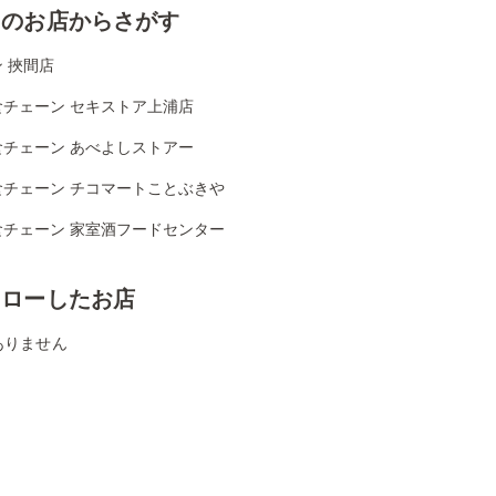
くのお店からさがす
 挾間店
食チェーン セキストア上浦店
食チェーン あべよしストアー
食チェーン チコマートことぶきや
食チェーン 家室酒フードセンター
ォローしたお店
ありません