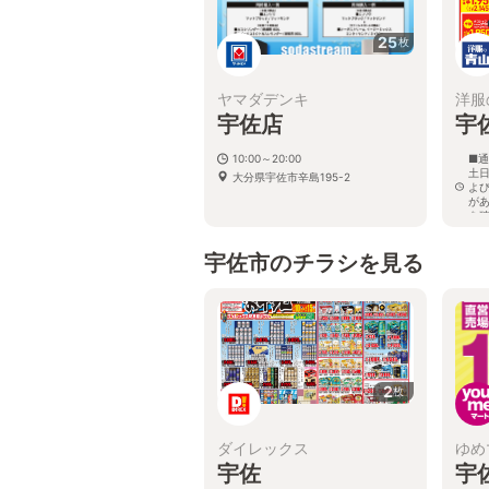
25
枚
ヤマダデンキ
洋服
宇佐店
宇
10:00～20:00
■通
土日
大分県宇佐市辛島195-2
よ
が
を
大
1
宇佐市のチラシを見る
2
枚
ダイレックス
ゆめ
宇佐
宇