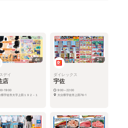
4
2
枚
枚
スデイ
ダイレックス
佐店
宇佐
00-19:00
9:00～22:00
分県宇佐市大字上田１９２－１
大分県宇佐市上田76-1