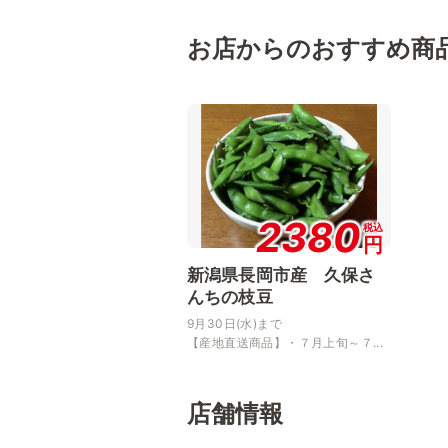
お店からのおすすめ商
2380
税込
円
新潟県長岡市産 久保さ
んちの枝豆
9月30日(水)まで
【産地直送商品】・７月上旬～７...
店舗情報