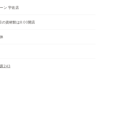
ーン 宇佐店
平日の資材館は8:00開店
休
原243