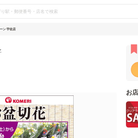
ーン 宇佐店
ン
お