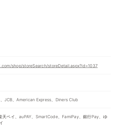
i.com/shop/storeSearch/storeDetail.aspx?id=1037
d、JCB、American Express、Diners Club
天ペイ、auPAY、SmartCode、FamiPay、銀行Pay、ゆ
イ