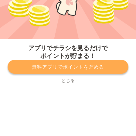
今すぐアプリをダウンロードする
アプリでチラシを見るだけで
ポイントが貯まる！
無料アプリでポイントを貯める
プライバシーポリシー
利用規約
運営会社
サービスに関してのお問い合わせ
チラシ掲載をお考えの方
とじる
Copyright© Kurashiru, Inc. All Rights Reserved.