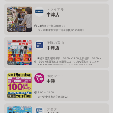
トライアル
中津店
24時間（一部店舗除く）
10
枚
大分県中津市大字下池永字熊本153番地1
洋服の青山
中津店
■通常営業時間 平日：10:00〜19:00 土日祝日：10:00〜
19:30 ※土日祝および期間により、急な変動することが
8
枚
ありますので 詳細はホームページを確認ください
大分県中津市下池永117番地の1
ゆめマート
中津
9:00 ～ 21:00
10
枚
大分県中津市大字永添603
フタタ