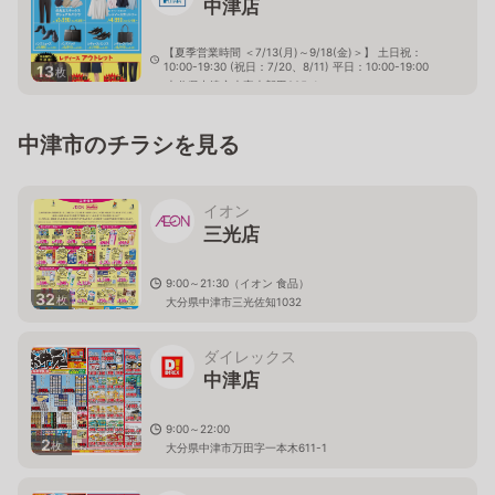
中津店
【夏季営業時間 ＜7/13(月)～9/18(金)＞】 土日祝：
10:00-19:30 (祝日：7/20、8/11) 平日：10:00-19:00
13
枚
大分県中津市大字大新田285-1
中津市のチラシを見る
イオン
三光店
9:00～21:30（イオン 食品）
32
枚
大分県中津市三光佐知1032
ダイレックス
中津店
9:00～22:00
2
枚
大分県中津市万田字一本木611-1