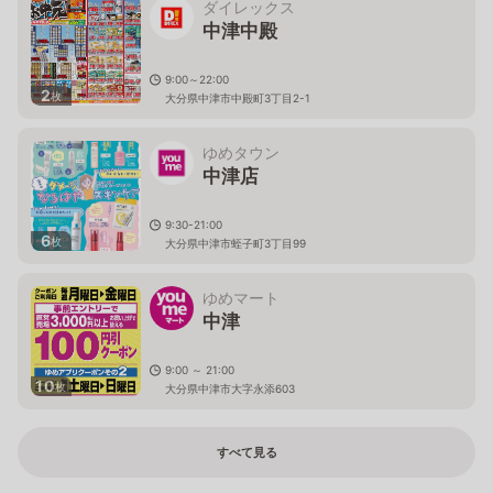
ダイレックス
中津中殿
9:00～22:00
2
枚
大分県中津市中殿町3丁目2-1
ゆめタウン
中津店
9:30-21:00
6
枚
大分県中津市蛭子町3丁目99
ゆめマート
中津
9:00 ～ 21:00
10
枚
大分県中津市大字永添603
すべて見る