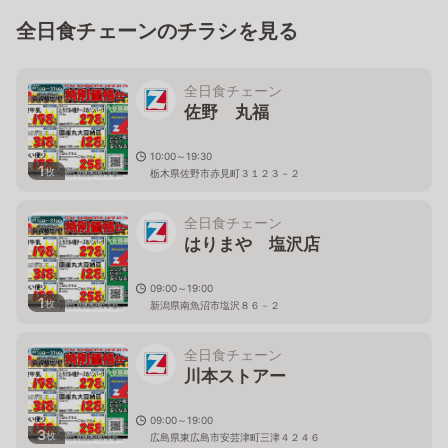
全日食チェーンのチラシを見る
全日食チェーン
佐野 丸福
10:00～19:30
1
枚
栃木県佐野市赤見町３１２３－２
全日食チェーン
はりまや 塩沢店
09:00～19:00
1
枚
新潟県南魚沼市塩沢８６－２
全日食チェーン
川本ストアー
09:00～19:00
3
枚
広島県東広島市安芸津町三津４２４６