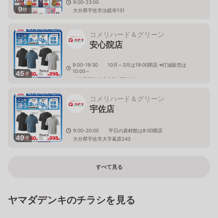
9:00-23:00
9
枚
大分県宇佐市法鏡寺131
コメリハード＆グリーン
安心院店
9:00-19:30 10月～3月は19:00閉店 ※灯油販売は
10:00～
45
枚
大分県宇佐市安心院町荘577-1
コメリハード＆グリーン
宇佐店
9:00-20:00 平日の資材館は8:00開店
49
枚
大分県宇佐市大字葛原243
すべて見る
ヤマダデンキのチラシを見る