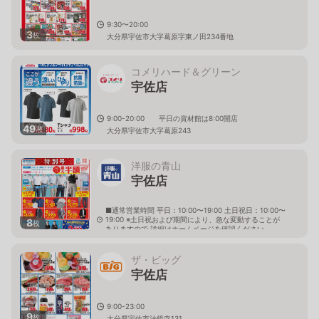
9:30〜20:00
3
枚
大分県宇佐市大字葛原字東ノ田234番地
コメリハード＆グリーン
宇佐店
9:00-20:00 平日の資材館は8:00開店
49
枚
大分県宇佐市大字葛原243
洋服の青山
宇佐店
■通常営業時間 平日：10:00〜19:00 土日祝日：10:00〜
19:00 ※土日祝および期間により、急な変動することが
8
枚
ありますので 詳細はホームページを確認ください
大分県宇佐市大字四日市字瓦塚1番地1
ザ・ビッグ
宇佐店
9:00-23:00
9
枚
大分県宇佐市法鏡寺131