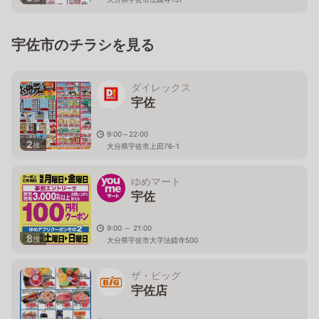
宇佐市のチラシを見る
ダイレックス
宇佐
9:00～22:00
2
枚
大分県宇佐市上田76-1
ゆめマート
宇佐
9:00 ～ 21:00
8
枚
大分県宇佐市大字法鏡寺500
ザ・ビッグ
宇佐店