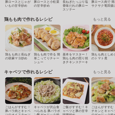
豚ロースとじゃが
豚ロースと小松菜
長ねぎたっぷり塩
豚ロース肉で 簡
いもの甘辛炒め
の甘辛炒め
香味だれの豚ロー
サクサク竜田揚
スソテー
鶏もも肉で作れるレシピ
もっと見る
鶏もも肉と長ねぎ
鶏もも肉で作る 簡
基本をマスター！
鶏もも肉としめ
の胡麻マヨ炒め
単こってりチャー
鶏もも肉の照り焼
のトマト煮
シュー
きチキンステーキ
キャベツで作れるレシピ
もっと見る
ごはんがすすむ！
キャベツが沢山食
ご飯がすすむ！キ
ごはんがすすむ
豚バラ肉とキャベ
べられる 豚バラポ
ャベツと豚の甘辛
チキンとキャベ
ツのオイスターソ
ン酢ガーリック炒
味噌炒め
のガーリック炒