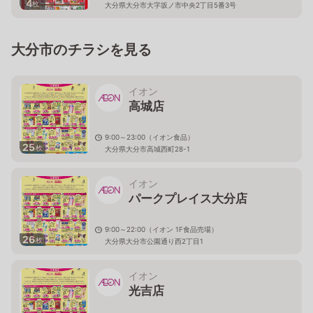
4
枚
大分県大分市大字坂ノ市中央2丁目5番3号
大分市のチラシを見る
イオン
高城店
9:00～23:00（イオン食品）
25
枚
大分県大分市高城西町28-1
イオン
パークプレイス大分店
9:00～22:00（イオン 1F食品売場）
26
枚
大分県大分市公園通り西2丁目1
イオン
光吉店