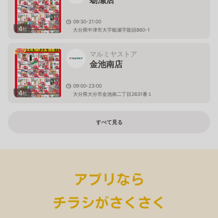
蛎瀬店
09:30-21:00
4
枚
大分県中津市大字蛎瀬字龍頭860-1
マルミヤストア
金池南店
09:00-23:00
4
枚
大分県大分市金池南二丁目2631番１
すべて見る