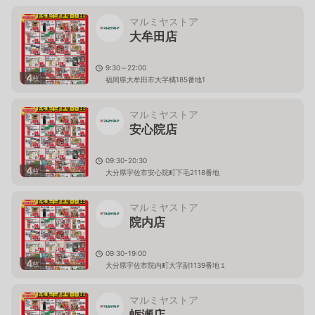
マルミヤストア
大牟田店
9:30～22:00
4
枚
福岡県大牟田市大字橘185番地1
マルミヤストア
安心院店
09:30-20:30
4
枚
大分県宇佐市安心院町下毛2118番地
マルミヤストア
院内店
09:30-19:00
4
枚
大分県宇佐市院内町大字副1139番地１
マルミヤストア