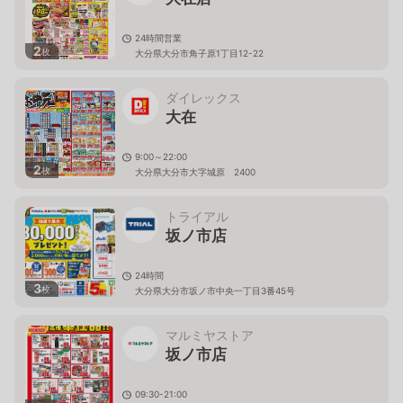
24時間営業
2
枚
大分県大分市角子原1丁目12-22
ダイレックス
大在
9:00～22:00
2
枚
大分県大分市大字城原 2400
トライアル
坂ノ市店
24時間
3
枚
大分県大分市坂ノ市中央一丁目3番45号
マルミヤストア
坂ノ市店
09:30-21:00