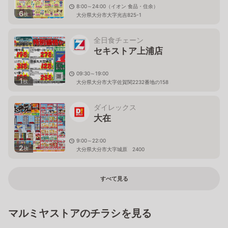
8:00～24:00（イオン 食品・住余）
6
枚
大分県大分市大字光吉825-1
全日食チェーン
セキストア上浦店
09:30～19:00
1
枚
大分県大分市大字佐賀関2232番地の158
ダイレックス
大在
9:00～22:00
2
枚
大分県大分市大字城原 2400
すべて見る
マルミヤストアのチラシを見る