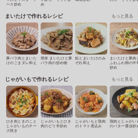
ース炒め
め
まいたけで作れるレシピ
もっと見る
豚バラ肉とまいた
簡単 まいたけと豚
鮭とまいたけのみ
まいたけと豚肉
けのごまダレ和え
バラ肉の炒め物
ぞれ和え
ふわふわ卵の中
炒め
じゃがいもで作れるレシピ
もっと見る
ひき肉ときのこと
じゃがいもとひき
じゃがいもと鶏肉
鶏肉とじゃがい
じゃがいものチー
肉のピリ辛炒め
のトマト煮込み
のバター醤油炒
ズ焼き