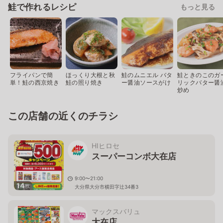
鮭で作れるレシピ
もっと見る
フライパンで簡
ほっくり大根と秋
鮭のムニエル バタ
鮭ときのこのガ
単！鮭の西京焼き
鮭の照り焼き
ー醤油ソースがけ
リックバター醤
炒め
この店舗の近くのチラシ
HIヒロセ
スーパーコンボ大在店
9:00〜21:00
14
枚
大分県大分市横田字辻34番3
マックスバリュ
大在店