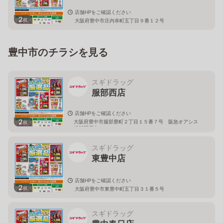
店舗HPをご確認ください
2
枚
大阪府豊中市庄内幸町五丁目９番１２号
豊中市のチラシを見る
スギドラッグ
服部西店
店舗HPをご確認ください
2
大阪府豊中市服部豊町２丁目１５番７号 阪急オアシス
枚
服部西店内
スギドラッグ
東豊中店
店舗HPをご確認ください
2
枚
大阪府豊中市東豊中町五丁目３１番５号
スギドラッグ