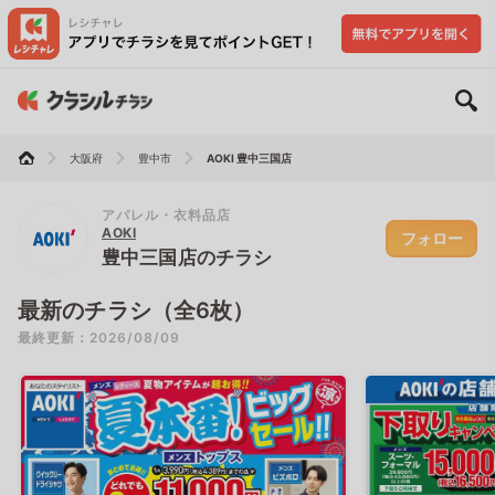
大阪府
豊中市
AOKI 豊中三国店
アパレル・衣料品店
AOKI
フォロー
豊中三国店のチラシ
最新のチラシ（全6枚）
最終更新：2026/08/09