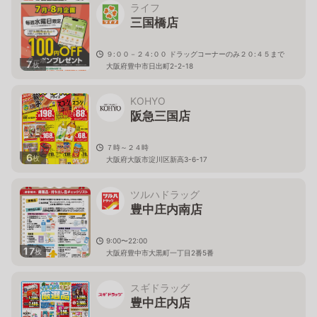
ライフ
三国橋店
９:００－２４:００ ドラッグコーナーのみ２０:４５まで
7
枚
大阪府豊中市日出町2-2-18
KOHYO
阪急三国店
７時～２４時
6
枚
大阪府大阪市淀川区新高3-6-17
ツルハドラッグ
豊中庄内南店
9:00〜22:00
17
枚
大阪府豊中市大黒町一丁目2番5番
スギドラッグ
豊中庄内店