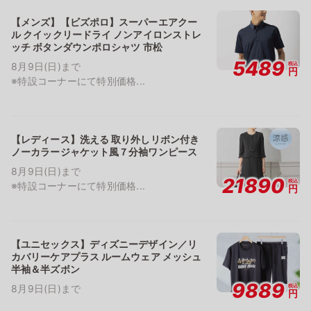
【メンズ】【ビズポロ】スーパーエアクー
ル クイックリードライ ノンアイロンストレ
ッチ ボタンダウンポロシャツ 市松
5489
税込
8月9日(日)まで
円
※特設コーナーにて特別価格...
【レディース】洗える 取り外しリボン付き
ノーカラージャケット風７分袖ワンピース
8月9日(日)まで
21890
税込
※特設コーナーにて特別価格...
円
【ユニセックス】ディズニーデザイン／リ
カバリーケアプラス ルームウェア メッシュ
半袖＆半ズボン
9889
税込
8月9日(日)まで
円