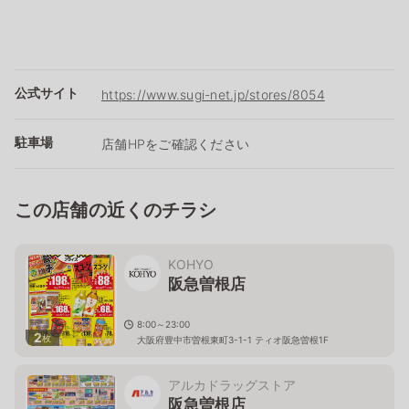
公式サイト
https://www.sugi-net.jp/stores/8054
駐車場
店舗HPをご確認ください
この店舗の近くのチラシ
KOHYO
阪急曽根店
8:00～23:00
2
枚
大阪府豊中市曽根東町3-1-1 ティオ阪急曽根1F
アルカドラッグストア
阪急曽根店