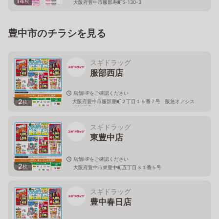
14
枚
大阪府豊中市服部寿町5-130-3
豊中市のチラシを見る
スギドラッグ
服部西店
店舗HPをご確認ください
2
大阪府豊中市服部豊町２丁目１５番７号 阪急オアシス
枚
服部西店内
スギドラッグ
東豊中店
店舗HPをご確認ください
2
枚
大阪府豊中市東豊中町五丁目３１番５号
スギドラッグ
豊中春日店