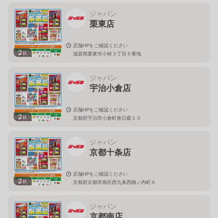
ジャパン
栗東店
店舗HPをご確認ください
2
枚
滋賀県栗東市小柿３丁目５番地
ジャパン
宇治小倉店
店舗HPをご確認ください
2
枚
京都府宇治市小倉町春日森１０
ジャパン
京都十条店
店舗HPをご確認ください
2
枚
京都府京都市南区西九条西柳ノ内町６
ジャパン
京都南店