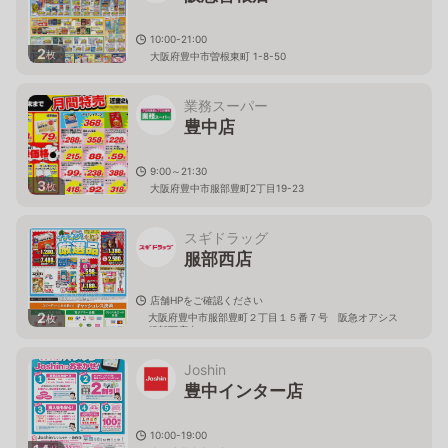
10:00-21:00
2
枚
大阪府豊中市曽根東町 1-8-50
業務スーパー
豊中店
9:00～21:30
3
枚
大阪府豊中市服部豊町2丁目19-23
スギドラッグ
服部西店
店舗HPをご確認ください
2
大阪府豊中市服部豊町２丁目１５番７号 阪急オアシス
枚
服部西店内
Joshin
豊中インター店
10:00-19:00