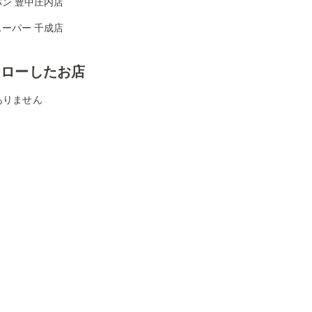
ン 豊中庄内店
ーパー 千成店
ォローしたお店
ありません