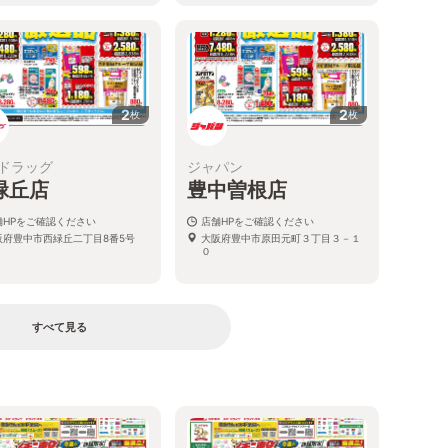
2
2
枚
枚
ドラッグ
ジャパン
緑丘店
豊中曽根店
舗HPをご確認ください
店舗HPをご確認ください
阪府豊中市西緑丘二丁目8番5号
大阪府豊中市原田元町３丁目３－１
０
すべて見る
る