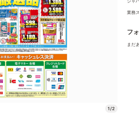
ジャパ
業務ス
フ
まだ
1/2