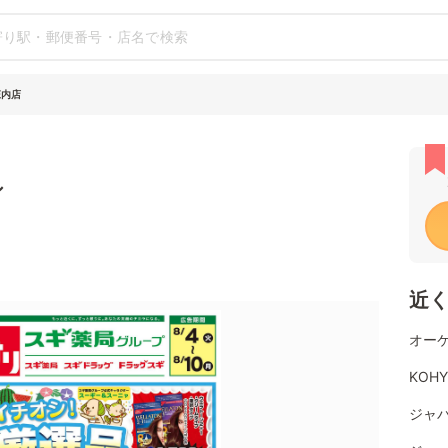
庄内店
シ
近
オーケ
KOH
ジャパ