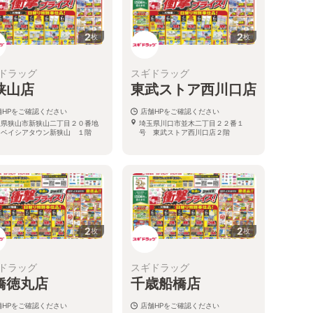
2
2
枚
枚
ドラッグ
スギドラッグ
狭山店
東武ストア西川口店
舗HPをご確認ください
店舗HPをご確認ください
玉県狭山市新狭山二丁目２０番地
埼玉県川口市並木二丁目２２番１
 ベイシアタウン新狭山 １階
号 東武ストア西川口店２階
2
2
枚
枚
ドラッグ
スギドラッグ
橋徳丸店
千歳船橋店
舗HPをご確認ください
店舗HPをご確認ください