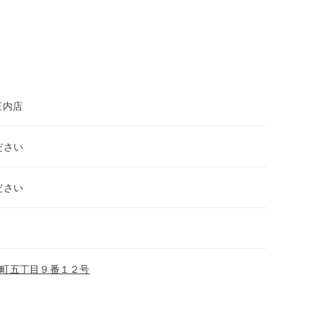
庄内店
ださい
ださい
町五丁目９番１２号