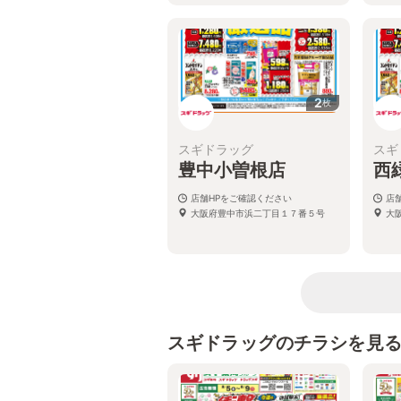
2
枚
スギドラッグ
スギ
豊中小曽根店
西
店舗HPをご確認ください
店
大阪府豊中市浜二丁目１７番５号
大
スギドラッグのチラシを見