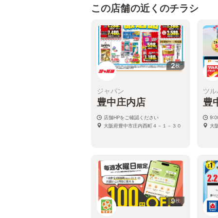
この店舗の近くのチラシ
2
枚
ジャパン
ツル
豊中庄内店
豊
店舗HPをご確認ください
9:
大阪府豊中市庄内西町４－１－３０
大
9
枚