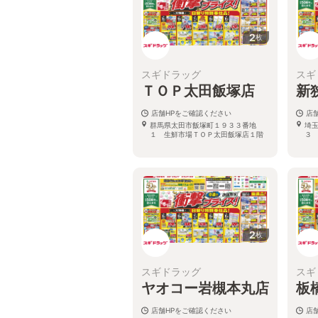
2
枚
スギドラッグ
スギ
ＴＯＰ太田飯塚店
新
店舗HPをご確認ください
店
群馬県太田市飯塚町１９３３番地
埼
１ 生鮮市場ＴＯＰ太田飯塚店１階
３
2
枚
スギドラッグ
スギ
ヤオコー岩槻本丸店
板
店舗HPをご確認ください
店