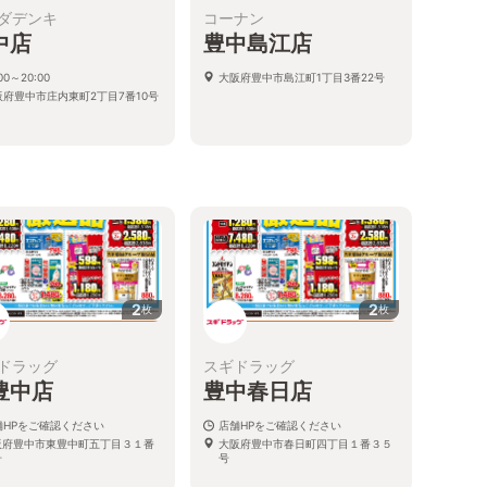
ダデンキ
コーナン
中店
豊中島江店
:00～20:00
大阪府豊中市島江町1丁目3番22号
阪府豊中市庄内東町2丁目7番10号
2
2
枚
枚
ドラッグ
スギドラッグ
豊中店
豊中春日店
舗HPをご確認ください
店舗HPをご確認ください
阪府豊中市東豊中町五丁目３１番
大阪府豊中市春日町四丁目１番３５
号
号