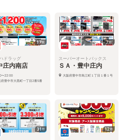
17
7
枚
枚
ハドラッグ
スーパーオートバックス
中庄内南店
ＳＡ・豊中庄内
00〜22:00
大阪府豊中市島江町１丁目１番１号
阪府豊中市大黒町一丁目2番5番
31
12
枚
枚