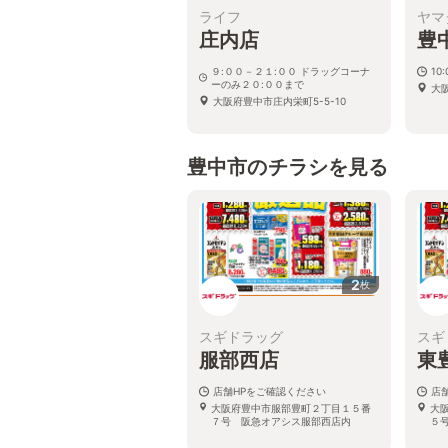
ライフ
ヤマ
庄内店
豊
９:００－２１:００ ドラッグコーナ
10
ーのみ２０:００まで
大
大阪府豊中市庄内栄町5-5-10
豊中市のチラシを見る
2
枚
スギドラッグ
スギ
服部西店
東
店舗HPをご確認ください
店
大阪府豊中市服部豊町２丁目１５番
大
７号 阪急オアシス服部西店内
５