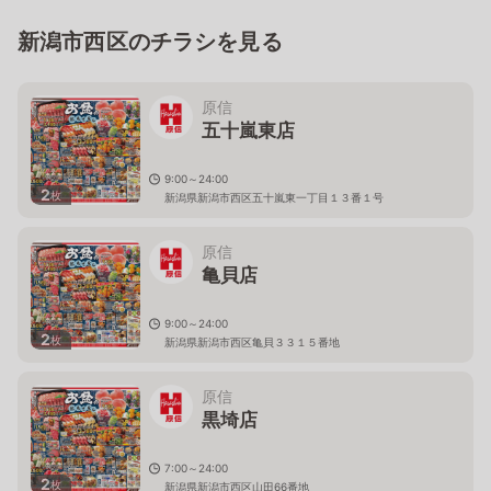
新潟市西区のチラシを見る
原信
五十嵐東店
9:00～24:00
2
枚
新潟県新潟市西区五十嵐東一丁目１３番１号
原信
亀貝店
9:00～24:00
2
枚
新潟県新潟市西区亀貝３３１５番地
原信
黒埼店
7:00～24:00
2
枚
新潟県新潟市西区山田66番地