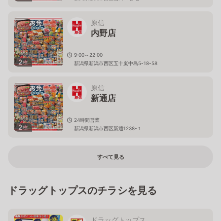
原信
内野店
9:00～22:00
2
枚
新潟県新潟市西区五十嵐中島5-18-58
原信
新通店
24時間営業
2
枚
新潟県新潟市西区新通1238-１
すべて見る
ドラッグトップスのチラシを見る
ドラッグトップス