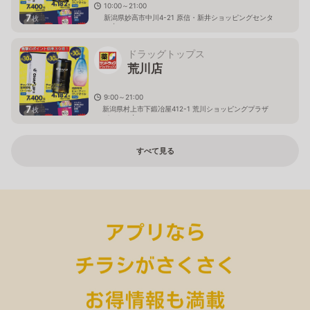
10:00～21:00
7
新潟県妙高市中川4-21 原信・新井ショッピングセンタ
枚
ー内
ドラッグトップス
荒川店
9:00～21:00
7
新潟県村上市下鍛冶屋412-1 荒川ショッピングプラザ
枚
パルティ内
すべて見る