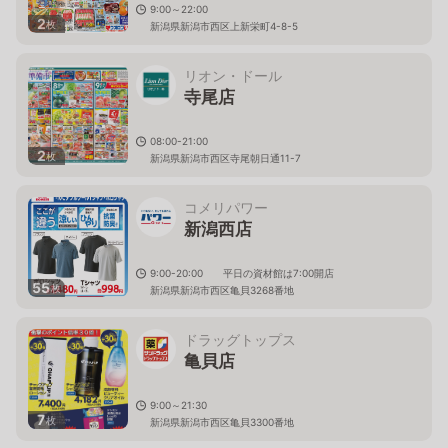
9:00～22:00
2
枚
新潟県新潟市西区上新栄町4-8-5
リオン・ドール
寺尾店
08:00-21:00
2
枚
新潟県新潟市西区寺尾朝日通11-7
コメリパワー
新潟西店
9:00-20:00 平日の資材館は7:00開店
55
枚
新潟県新潟市西区亀貝3268番地
ドラッグトップス
亀貝店
9:00～21:30
7
枚
新潟県新潟市西区亀貝3300番地