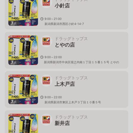
小針店
9:00～21:00
7
枚
新潟県新潟市西区小針4-14-7
ドラッグトップス
とやの店
9:00～22:00
7
新潟県新潟市中央区堀之内南１丁目１５番１５号 とやの
枚
ショッピングセンター内
ドラッグトップス
上木戸店
9:00～22:00
7
枚
新潟県新潟市東区上木戸３丁目１０番５号
ドラッグトップス
新井店