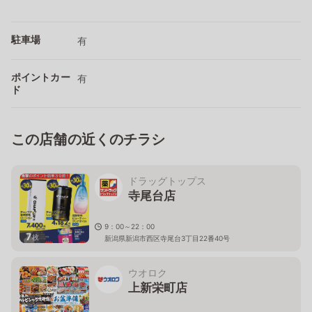
駐車場
有
ポイントカー
有
ド
この店舗の近くのチラシ
ドラッグトップス
寺尾台店
9：00～22：00
7
枚
新潟県新潟市西区寺尾台3丁目22番40号
ウオロク
上新栄町店