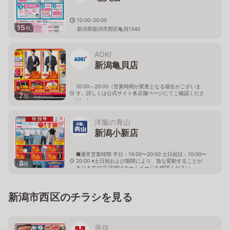
10:00-20:00
15
枚
新潟県新潟市西区亀貝1340
AOKI
新潟亀貝店
10:00～20:00（営業時間が変更となる場合がございま
す。詳しくは公式サイト各店舗ページにてご確認くださ
7
枚
い。）
新潟県新潟市西区亀貝3178番地
洋服の青山
新潟小新店
■通常営業時間 平日：10:00〜20:00 土日祝日：10:00〜
20:00 ※土日祝および期間により、急な変動することが
8
枚
ありますので 詳細はホームページを確認ください
新潟県新潟市西区小新南二丁目12番39号
新潟市西区のチラシを見る
原信