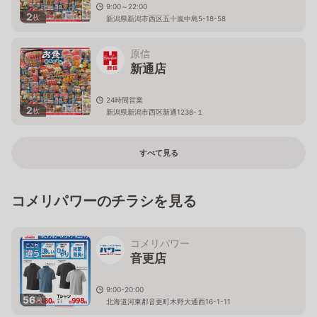
9:00～22:00
2
枚
新潟県新潟市西区五十嵐中島5-18-58
原信
新通店
24時間営業
2
枚
新潟県新潟市西区新通1238-１
すべて見る
コメリパワーのチラシを見る
コメリパワー
音更店
9:00-20:00
56
枚
北海道河東郡音更町木野大通西16-1-11