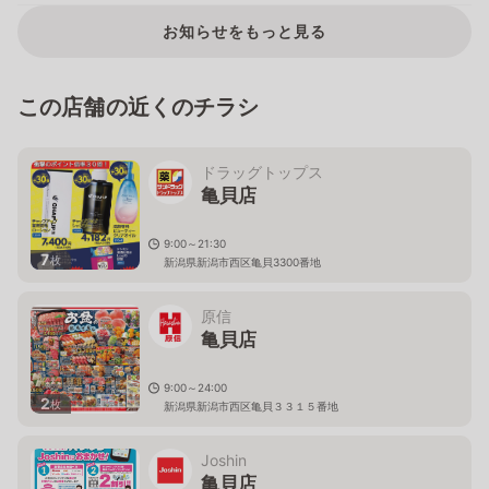
お知らせをもっと見る
この店舗の近くのチラシ
ドラッグトップス
亀貝店
9:00～21:30
7
枚
新潟県新潟市西区亀貝3300番地
原信
亀貝店
9:00～24:00
2
枚
新潟県新潟市西区亀貝３３１５番地
Joshin
亀貝店