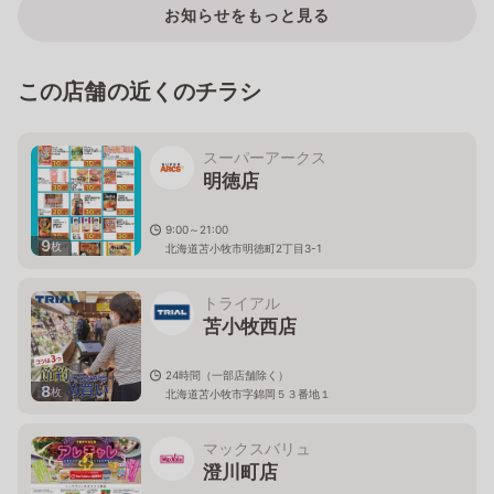
お知らせをもっと見る
この店舗の近くのチラシ
スーパーアークス
明徳店
9:00～21:00
9
枚
北海道苫小牧市明徳町2丁目3-1
トライアル
苫小牧西店
24時間（一部店舗除く）
8
枚
北海道苫小牧市字錦岡５３番地１
マックスバリュ
澄川町店