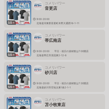
コメリパワー
音更店
9:00-20:00
55
枚
北海道河東郡音更町木野大通西16-1-11
コメリパワー
帯広南店
9:00-20:00 平日・祝日の資材館は7:00開店
55
枚
北海道帯広市清流東2-12-6
コメリパワー
砂川店
9:00-20:00 平日・祝日の資材館は7:30開店
55
枚
北海道砂川市空知太東1条2-1-1
コメリパワー
苫小牧東店