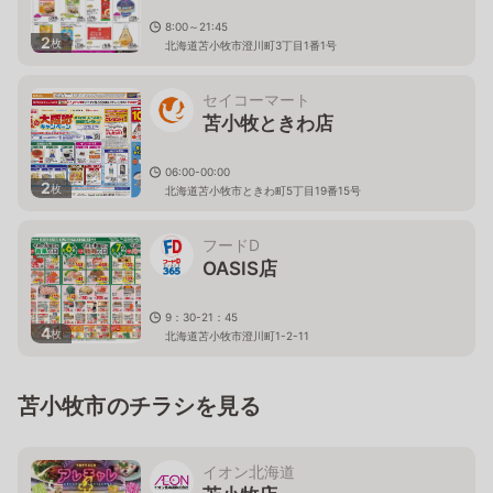
8:00～21:45
2
枚
北海道苫小牧市澄川町3丁目1番1号
セイコーマート
苫小牧ときわ店
06:00-00:00
2
枚
北海道苫小牧市ときわ町5丁目19番15号
フードD
OASIS店
9：30-21：45
4
枚
北海道苫小牧市澄川町1-2-11
苫小牧市のチラシを見る
イオン北海道