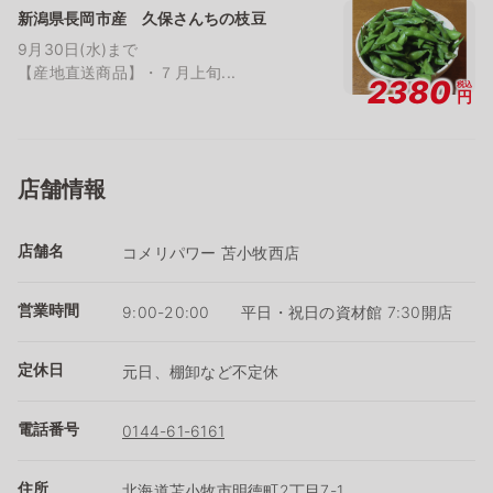
新潟県長岡市産 久保さんちの枝豆
9月30日(水)まで
【産地直送商品】・７月上旬...
2380
税込
円
店舗情報
店舗名
コメリパワー 苫小牧西店
営業時間
9:00-20:00 平日・祝日の資材館 7:30開店
定休日
元日、棚卸など不定休
電話番号
0144-61-6161
住所
北海道苫小牧市明徳町2丁目7-1