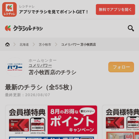
北海道
苫小牧市
コメリパワー 苫小牧西店
ホームセンター
コメリパワー
フォロー
苫小牧西店のチラシ
最新のチラシ（全55枚）
最終更新：2026/08/07