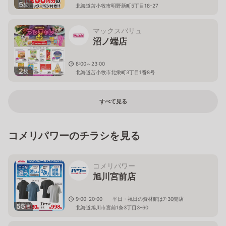
5
枚
北海道苫小牧市明野新町5丁目18-27
マックスバリュ
沼ノ端店
8:00～23:00
2
枚
北海道苫小牧市北栄町3丁目1番8号
すべて見る
コメリパワーのチラシを見る
コメリパワー
旭川宮前店
9:00-20:00 平日・祝日の資材館は7:30開店
55
枚
北海道旭川市宮前1条3丁目3-60