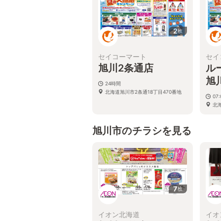
2
枚
セイコーマート
セイ
旭川2条通店
ル
旭
24時間
北海道旭川市2条通18丁目470番地
07:
北
旭川市のチラシを見る
7
枚
イオン北海道
イオ