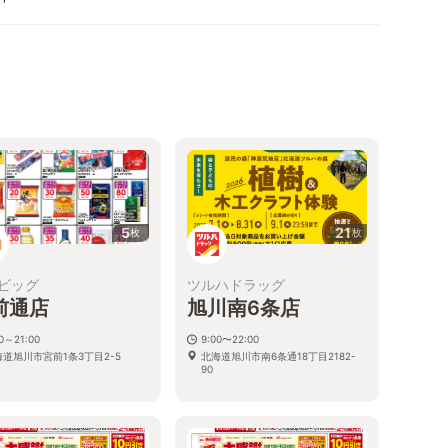
5
21
枚
枚
ビッグ
ツルハドラッグ
前通店
旭川南6条店
00～21:00
9:00〜22:00
海道旭川市宮前1条3丁目2-5
北海道旭川市南6条通18丁目2182-
90