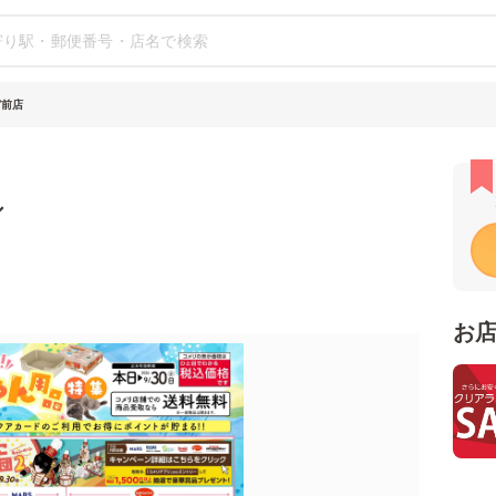
宮前店
シ
お