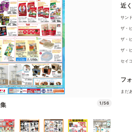
近
サンド
ザ・ビ
ザ・ビ
ザ・
セイコ
フ
まだ
1/56
特集