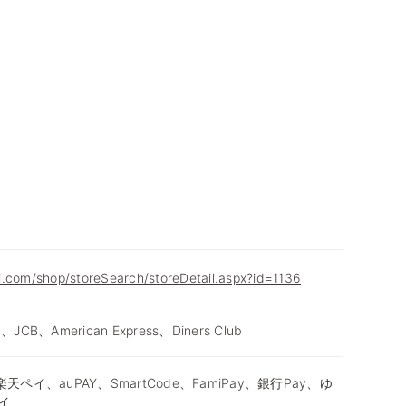
i.com/shop/storeSearch/storeDetail.aspx?id=1136
d、JCB、American Express、Diners Club
天ペイ、auPAY、SmartCode、FamiPay、銀行Pay、ゆ
イ