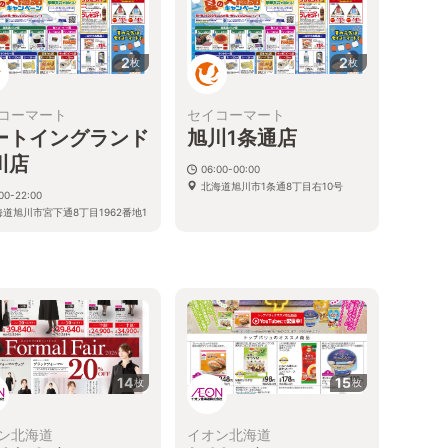
2
2
枚
枚
コーマート
セイコーマート
ートイングランド
旭川1条通店
川店
06:00-00:00
北海道旭川市1条通8丁目右10号
00-22:00
海道旭川市宮下通8丁目1962番地1
14
15
枚
枚
ン北海道
イオン北海道