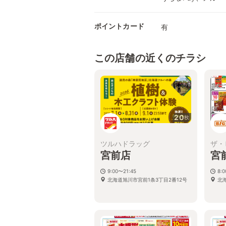
ポイントカード
有
この店舗の近くのチラシ
20
枚
ツルハドラッグ
ザ・
宮前店
宮
9:00〜21:45
8:
北海道旭川市宮前1条3丁目2番12号
北