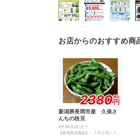
お店からのおすすめ商
2380
税込
円
新潟県長岡市産 久保さ
んちの枝豆
9月30日(水)まで
【産地直送商品】・７月上旬～７...