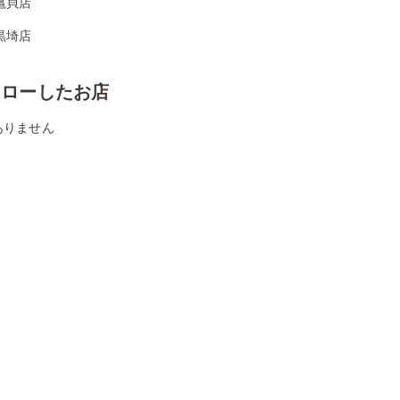
亀貝店
黒埼店
ォローしたお店
ありません