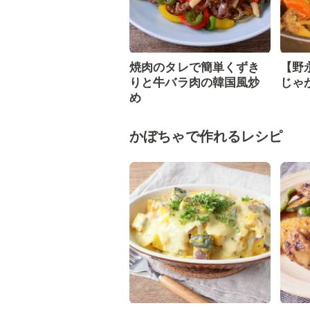
焼肉のタレで簡単くずき
【野
りと牛バラ肉の韓国風炒
じゃ
め
かぼちゃで作れるレシピ