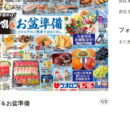
原信 
原信 
フ
まだ
1/2
ビ＆お盆準備