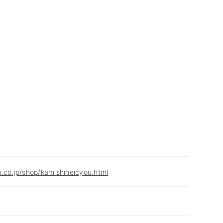
.co.jp/shop/kamishineicyou.html