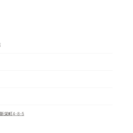
店
栄町4-8-5