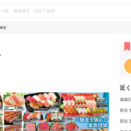
栄町店
シ
近
成城石
原信 
原信 