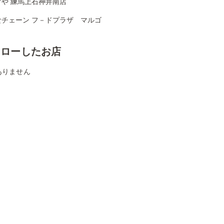
げや 練馬上石神井南店
食チェーン フ－ドプラザ マルゴ
ォローしたお店
ありません