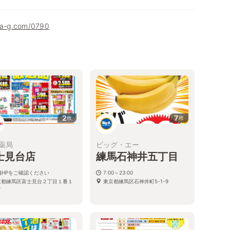
uha-g.com/0790
2
7
枚
枚
薬局
ビッグ・エー
士見台店
練馬石神井五丁目
舗HPをご確認ください
7:00～23:00
京都練馬区富士見台２丁目１番１
東京都練馬区石神井町5-1-9
号