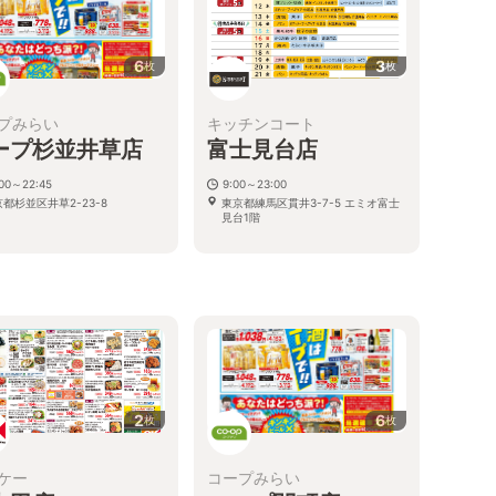
6
3
枚
枚
プみらい
キッチンコート
ープ杉並井草店
富士見台店
:00～22:45
9:00～23:00
都杉並区井草2-23-8
東京都練馬区貫井3-7-5 エミオ富士
見台1階
2
6
枚
枚
ケー
コープみらい