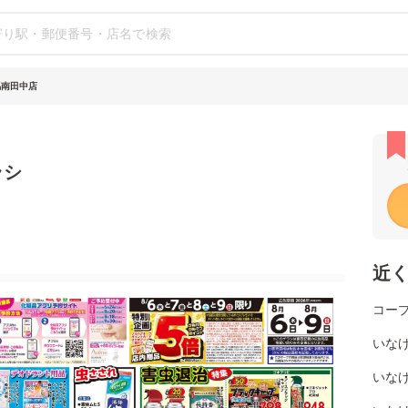
馬南田中店
ラシ
近
コー
いなげ
いなげ