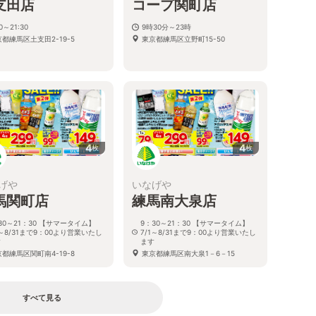
支田店
コープ関町店
30～21:30
9時30分～23時
都練馬区土支田2-19-5
東京都練馬区立野町15-50
4
4
枚
枚
げや
いなげや
馬関町店
練馬南大泉店
30～21：30 【サマータイム】
9：30～21：30 【サマータイム】
1～8/31まで9：00より営業いたし
7/1～8/31まで9：00より営業いたし
す
ます
都練馬区関町南4-19-8
東京都練馬区南大泉1－6－15
すべて見る