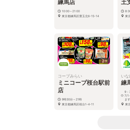
練馬店
土
10:00～21:00
8:
東京都練馬区豊玉北6-15-14
東京
2
枚
コープみらい
いな
ミニコープ桜台駅前
練
店
9：
7/
9時30分～21時
ま
東京都練馬区桜台1-4-11
東京