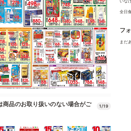
いな
全日
フ
まだ
では商品のお取り扱いのない場合がご
1/19