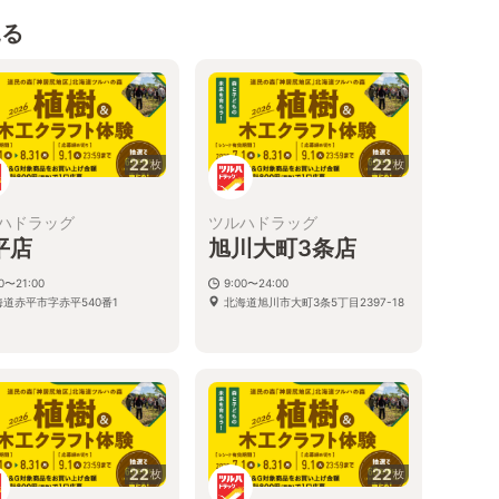
見る
22
22
枚
枚
ハドラッグ
ツルハドラッグ
平店
旭川大町3条店
00〜21:00
9:00〜24:00
海道赤平市字赤平540番1
北海道旭川市大町3条5丁目2397-18
22
22
枚
枚