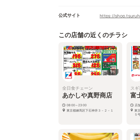
公式サイト
https://shop.tsur
この店舗の近くのチラシ
1
枚
全日食チェーン
スギ
あかしや真野商店
富
08:00～23:00
店
東京都練馬区下石神井３－２－１
東
５