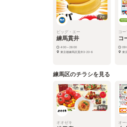
7
枚
ビッグ・エー
コー
練馬貫井
コ
4:00～26:00
09
東京都練馬区貫井3-20-6
東京
練馬区のチラシを見る
16
枚
オオゼキ
オー