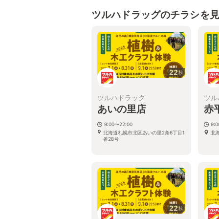
ツルハドラッグのチラシを
22
枚
ツルハドラッグ
ツル
あいの里店
赤
9:00〜22:00
9:
北海道札幌市北区あいの里2条6丁目1
北
番28号
22
枚