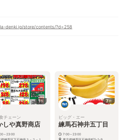
a-denki.jp/store/contents/?d=258
1
7
枚
枚
食チェーン
ビッグ・エー
かしや真野商店
練馬石神井五丁目
:00～23:00
7:00～23:00
京都練馬区下石神井３－２－１
東京都練馬区石神井町5-1-9