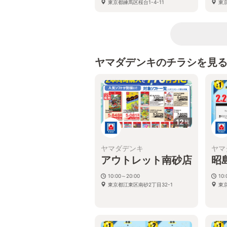
東京都練馬区桜台1-4-11
東京
ヤマダデンキのチラシを見
12
枚
ヤマダデンキ
ヤマ
アウトレット南砂店
昭
10:00～20:00
10
東京都江東区南砂2丁目32-1
東