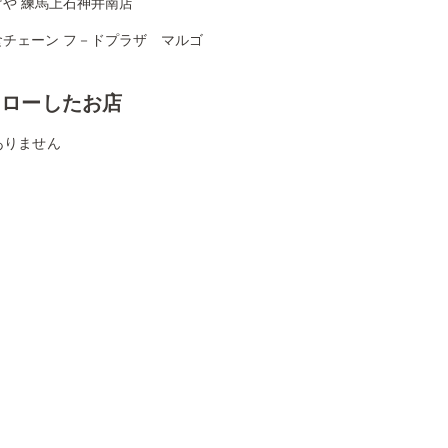
げや 練馬上石神井南店
食チェーン フ－ドプラザ マルゴ
ォローしたお店
ありません