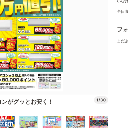
いな
全日
フ
まだ
1/30
コンがグッとお安く！