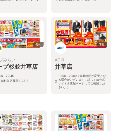
6
7
枚
枚
プみらい
AOKI
ープ杉並井草店
井草店
:00～22:45
10:00～20:00（営業時間が変更とな
る場合がございます。詳しくは公式
都杉並区井草2-23-8
サイト各店舗ページにてご確認くだ
さい。）
東京都杉並区井草3-19-14