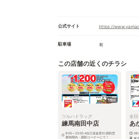
公式サイト
https://www.yamad
駐車場
有
この店舗の近くのチラシ
19
枚
ツルハドラッグ
全日
練馬南田中店
あ
9:00～23:00 ※自己採血受付:調剤営
08
業時間内・調剤コーナーにて！
東