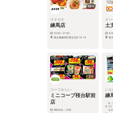
18
枚
オオゼキ
オー
練馬店
土
10:00～21:00
8:
東京都練馬区豊玉北6-15-14
東京
2
枚
コープみらい
いな
ミニコープ桜台駅前
練
店
9：
7/
9時30分～21時
ま