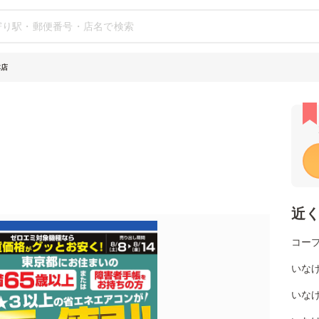
本店
近
コー
いなげ
いなげ