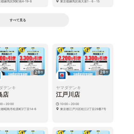
都練馬区関町南4-19-8
東京都練馬区南大泉1－6－15
すべて見る
る
28
28
枚
枚
ダデンキ
ヤマダデンキ
島店
江戸川店
:00～20:00
10:00～20:00
京都昭島市松原町2丁目14-6
東京都江戸川区松江2丁目29番7号