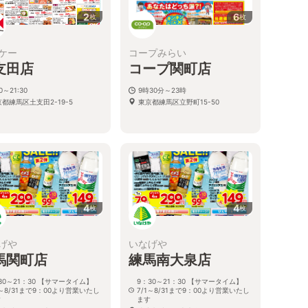
2
6
枚
枚
ケー
コープみらい
支田店
コープ関町店
30～21:30
9時30分～23時
都練馬区土支田2-19-5
東京都練馬区立野町15-50
4
4
枚
枚
げや
いなげや
馬関町店
練馬南大泉店
30～21：30 【サマータイム】
9：30～21：30 【サマータイム】
1～8/31まで9：00より営業いたし
7/1～8/31まで9：00より営業いたし
す
ます