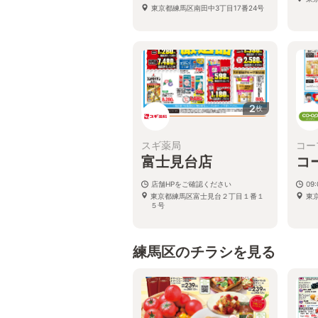
東京都練馬区南田中3丁目17番24号
2
枚
スギ薬局
コー
富士見台店
コ
店舗HPをご確認ください
09
東京都練馬区富士見台２丁目１番１
東京
５号
練馬区のチラシを見る