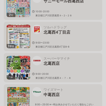
サニーモール西葛西店
10:00-20:00
2
枚
東京都江戸川区西葛西４−２−２８
ツルハドラッグ
北葛西4丁目店
9:00〜23:00
19
枚
東京都江戸川区北葛西4丁目8-8
スーパーヤマイチ
北葛西店
9:00~20:00
1
枚
東京都江戸川区北葛西４－７－８
ワイズマート
中葛西店
8:00～25:00 ※一時お休みさせていただく場合もござい