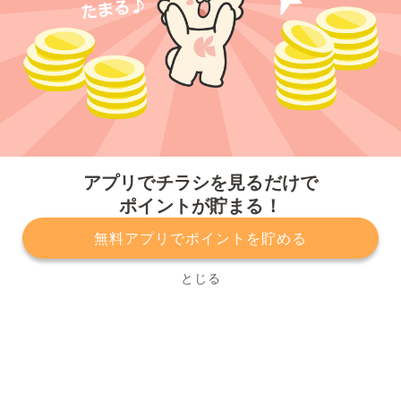
今すぐアプリをダウンロードする
アプリでチラシを見るだけで
ポイントが貯まる！
無料アプリでポイントを貯める
プライバシーポリシー
利用規約
運営会社
サービスに関してのお問い合わせ
チラシ掲載をお考えの方
とじる
Copyright© Kurashiru, Inc. All Rights Reserved.