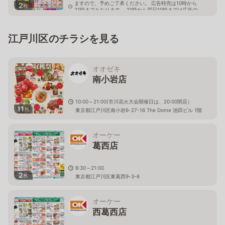
ますので、予めご了承ください。 広告特売は10時から
2
枚
21時までとなります。 21時から翌日10時までは広告の
価格と異なる場合がございます。
東京都江戸川区中葛西4-3-3
江戸川区のチラシを見る
オオゼキ
南小岩店
10:00～21:00(市川花火大会開催日は、20:00閉店）
11
枚
東京都江戸川区南小岩6-27-16 The Dome 池田ビル 1階
オーケー
葛西店
8:30～21:00
2
枚
東京都江戸川区東葛西9-3-6
オーケー
西葛西店