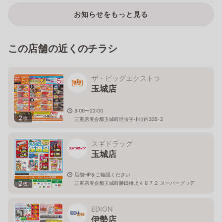
お知らせをもっと見る
この店舗の近くのチラシ
ザ・ビッグエクストラ
玉城店
8:00〜22:00
2
枚
三重県度会郡玉城町世古字小垣内335-2
スギドラッグ
玉城店
店舗HPをご確認ください
2
三重県度会郡玉城町勝田橋上４８７２ スーパーグッデ
枚
イ内
EDION
伊勢店