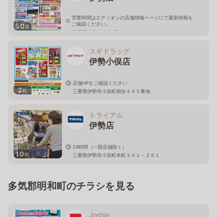
営業時間はエディオンの店舗情報ページにて最新情報を
ご確認ください。
50
枚
三重県伊勢市上地町2680-1
スギドラッグ
伊勢小俣店
店舗HPをご確認ください
2
枚
三重県伊勢市小俣町相合４４５番地
トライアル
伊勢店
24時間（一部店舗除く）
10
枚
三重県伊勢市小俣町本町３４１－２６１
多気郡明和町のチラシを見る
Joshin