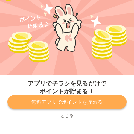
今すぐアプリをダウンロードする
アプリでチラシを見るだけで
ポイントが貯まる！
無料アプリでポイントを貯める
プライバシーポリシー
利用規約
運営会社
サービスに関してのお問い合わせ
チラシ掲載をお考えの方
とじる
Copyright© Kurashiru, Inc. All Rights Reserved.