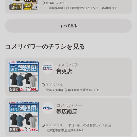
10:00～20:00
3
枚
三重県多気郡明和町中村1223イオンモール明和 1階
すべて見る
コメリパワーのチラシを見る
コメリパワー
音更店
9:00-20:00
56
枚
北海道河東郡音更町木野大通西16-1-11
コメリパワー
帯広南店
9:00-20:00 平日・祝日の資材館は7:00開店
56
枚
北海道帯広市清流東2-12-6