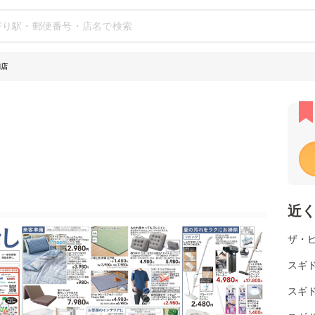
和店
近
ザ・
スギド
スギ