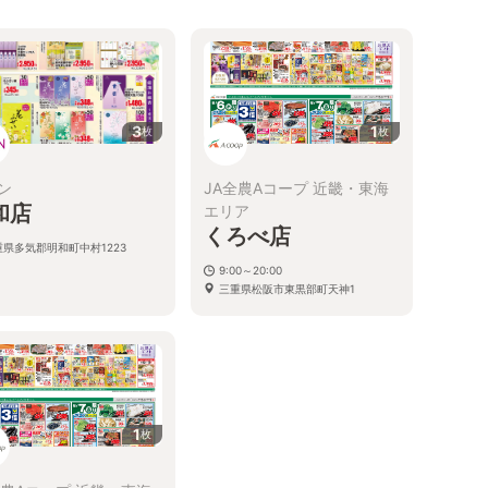
3
1
枚
枚
ン
JA全農Aコープ 近畿・東海
和店
エリア
くろべ店
重県多気郡明和町中村1223
9:00～20:00
三重県松阪市東黒部町天神1
1
枚