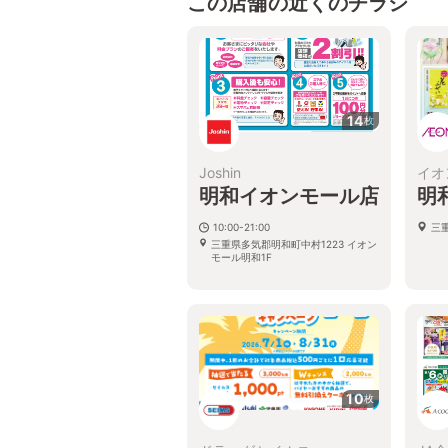
この店舗の近くのチラシ
14
枚
Joshin
イオ
明和イオンモール店
明
10:00-21:00
三
三重県多気郡明和町中村1223 イオン
モール明和1F
10
枚