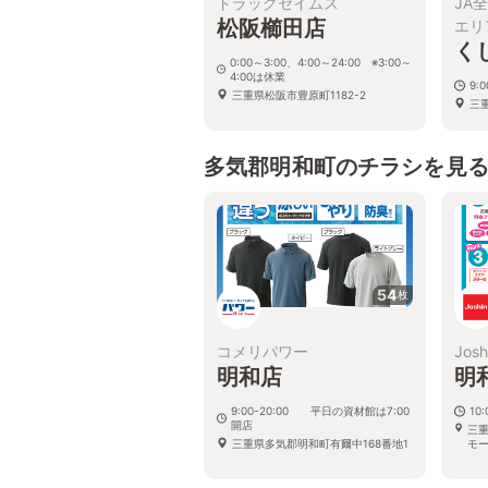
ドラッグセイムス
JA
松阪櫛田店
エリ
く
0:00～3:00、4:00～24:00 ※3:00～
4:00は休業
9:
三重県松阪市豊原町1182-2
三重
多気郡明和町のチラシを見
54
枚
コメリパワー
Josh
明和店
明
9:00-20:00 平日の資材館は7:00
10:
開店
三重
三重県多気郡明和町有爾中168番地1
モー