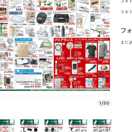
スギ
スギ
フ
まだ
1/50