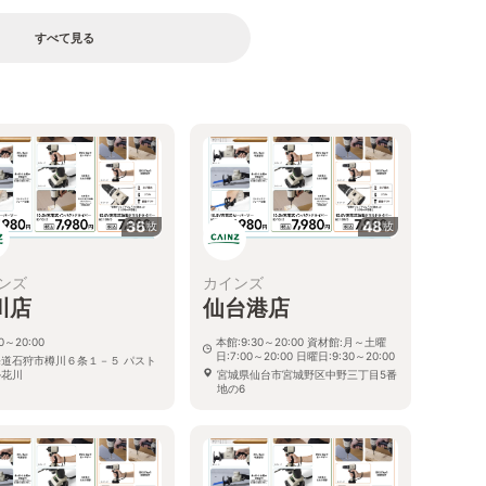
すべて見る
36
48
枚
枚
ンズ
カインズ
川店
仙台港店
30～20:00
本館:9:30～20:00 資材館:月～土曜
日:7:00～20:00 日曜日:9:30～20:00
海道石狩市樽川６条１－５ パスト
ル花川
宮城県仙台市宮城野区中野三丁目5番
地の6