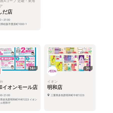
全農Aコープ 近畿・東海
ア
しだ店
00～21:00
県松阪市豊原町1000-1
る
14
3
枚
枚
in
イオン
和イオンモール店
明和店
00-21:00
三重県多気郡明和町中村1223
県多気郡明和町中村1223 イオン
ル明和1F