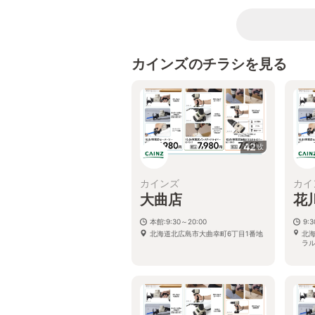
カインズのチラシを見る
42
枚
カインズ
カイ
大曲店
花
本館:9:30～20:00
9:
北海道北広島市大曲幸町6丁目1番地
北
ラ