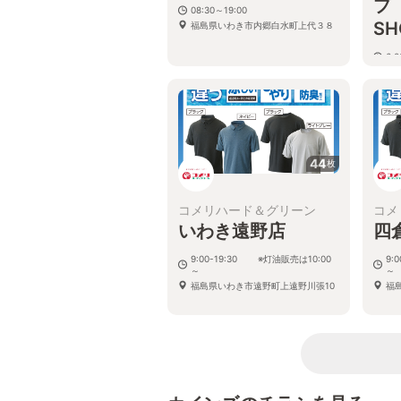
プ
08:30～19:00
SH
福島県いわき市内郷白水町上代３８
6:
福
44
枚
コメリハード＆グリーン
コメ
いわき遠野店
四
9:00-19:30 ※灯油販売は10:00
9:
～
～
福島県いわき市遠野町上遠野川張10
福島