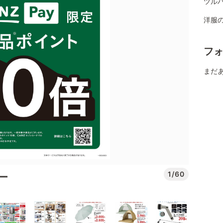
ツルハ
洋服
フ
まだ
1/60
デー