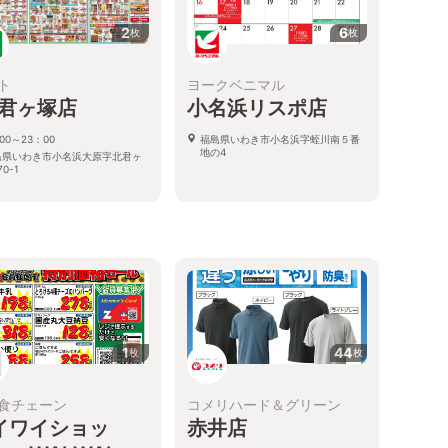
2
6
枚
枚
ト
ヨークベニマル
C君ヶ塚店
小名浜リスポ店
00～23：00
福島県いわき市小名浜字蛭川南５番
地の4
島県いわき市小名浜大原字北君ヶ
0-1
1
44
枚
枚
食チェーン
コメリハード＆グリーン
イワイショッ
赤井店