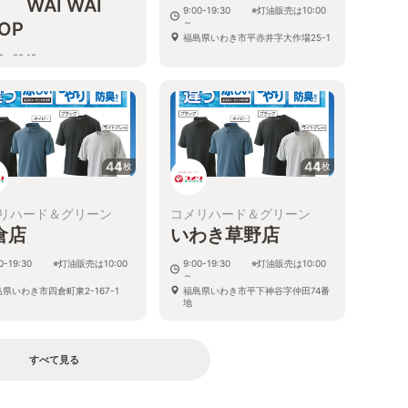
 WAI WAI
9:00-19:30 ※灯油販売は10:00
～
OP
福島県いわき市平赤井字大作場25-1
00～22:15
島県いわき市常磐湯本町天王崎38
44
44
枚
枚
リハード＆グリーン
コメリハード＆グリーン
倉店
いわき草野店
00-19:30 ※灯油販売は10:00
9:00-19:30 ※灯油販売は10:00
～
県いわき市四倉町東2-167-1
福島県いわき市平下神谷字仲田74番
地
すべて見る