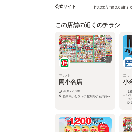
公式サイト
https://map.cainz.
この店舗の近くのチラシ
2
枚
マルト
コナ
岡小名店
小
9:00～23:00
【夏
9/
福島県いわき市小名浜岡小名岸前47
(祝
19:
福
34-