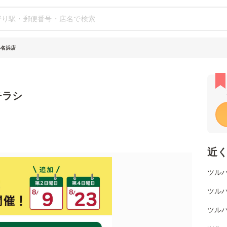
小名浜店
チラシ
近
ツル
ツル
ツル