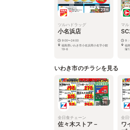
22
枚
ツルハドラッグ
マル
小名浜店
S
9:00〜24:00
9：
福島県いわき市小名浜岡小名字小館
福
19-6
塚17
いわき市のチラシを見る
1
枚
全日食チェーン
全日
佐々木ストア－
ワ