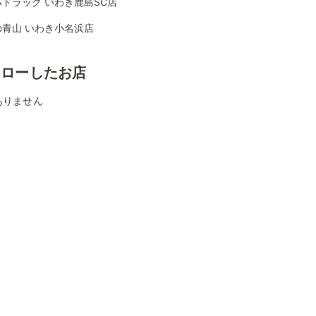
ドラッグ いわき鹿島SC店
の青山 いわき小名浜店
ォローしたお店
ありません