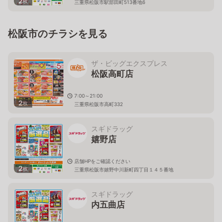
2
枚
三重県松阪市駅部田町513番地6
松阪市のチラシを見る
ザ・ビッグエクスプレス
松阪高町店
7:00～21:00
2
枚
三重県松阪市高町332
スギドラッグ
嬉野店
店舗HPをご確認ください
2
枚
三重県松阪市嬉野中川新町四丁目１４５番地
スギドラッグ
内五曲店