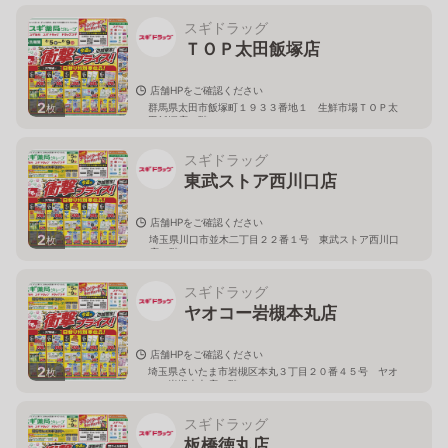
スギドラッグ
ＴＯＰ太田飯塚店
店舗HPをご確認ください
2
群馬県太田市飯塚町１９３３番地１ 生鮮市場ＴＯＰ太
枚
田飯塚店１階
スギドラッグ
東武ストア西川口店
店舗HPをご確認ください
2
埼玉県川口市並木二丁目２２番１号 東武ストア西川口
枚
店２階
スギドラッグ
ヤオコー岩槻本丸店
店舗HPをご確認ください
2
埼玉県さいたま市岩槻区本丸３丁目２０番４５号 ヤオ
枚
コー岩槻本丸店２階
スギドラッグ
板橋徳丸店