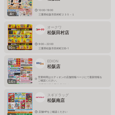
10:00-19:00
4
枚
三重県松阪市田村町２３５－１
オークワ
松阪田村店
9:00～22:00
10
枚
三重県松阪市田村町235-1
EDION
松阪店
営業時間はエディオンの店舗情報ページにて最新情報を
ご確認ください。
54
枚
三重県松阪市田村町477-1
スギドラッグ
松阪南店
店舗HPをご確認ください