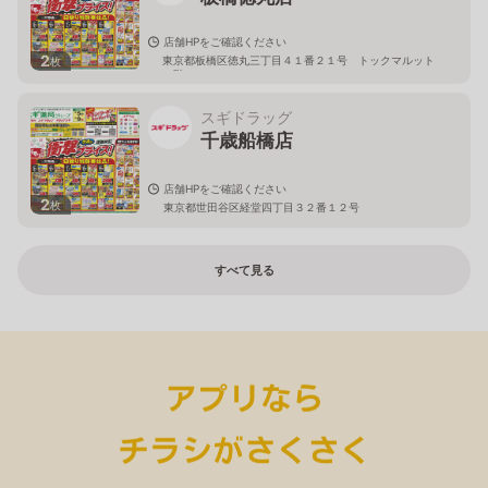
店舗HPをご確認ください
2
東京都板橋区徳丸三丁目４１番２１号 トックマルット
枚
１階
スギドラッグ
千歳船橋店
店舗HPをご確認ください
2
枚
東京都世田谷区経堂四丁目３２番１２号
すべて見る