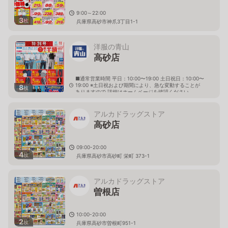
9:00～22:00
3
枚
兵庫県高砂市神爪3丁目1-1
洋服の青山
高砂店
■通常営業時間 平日：10:00〜19:00 土日祝日：10:00〜
19:00 ※土日祝および期間により、急な変動することが
8
枚
ありますので 詳細はホームページを確認ください
兵庫県高砂市緑丘二丁目7番43号
アルカドラッグストア
高砂店
09:00-20:00
4
枚
兵庫県高砂市高砂町 栄町 373-1
アルカドラッグストア
曽根店
10:00-20:00
2
枚
兵庫県高砂市曽根町951-1