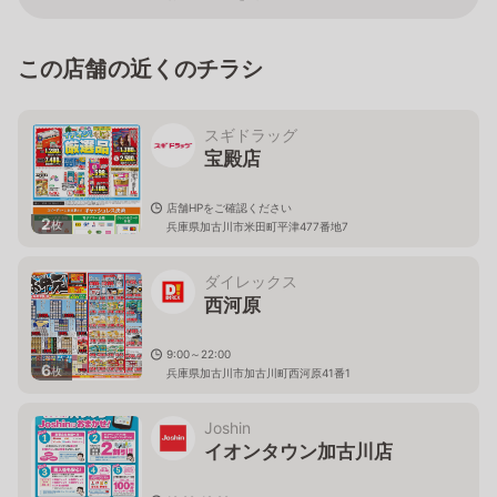
この店舗の近くのチラシ
スギドラッグ
宝殿店
店舗HPをご確認ください
2
枚
兵庫県加古川市米田町平津477番地7
ダイレックス
西河原
9:00～22:00
6
枚
兵庫県加古川市加古川町西河原41番1
Joshin
イオンタウン加古川店