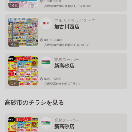
10:00-19:00
14
枚
兵庫県加古川市東神吉町出河原862
アルカドラッグストア
加古川西店
09:00-20:00
4
枚
兵庫県加古川市西神吉町岸 100-2
業務スーパー
新高砂店
9:00～22:00
3
枚
兵庫県高砂市神爪3丁目1-1
高砂市のチラシを見る
業務スーパー
新高砂店