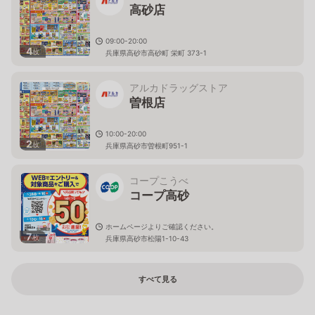
高砂店
09:00-20:00
4
枚
兵庫県高砂市高砂町 栄町 373-1
アルカドラッグストア
曽根店
10:00-20:00
2
枚
兵庫県高砂市曽根町951-1
コープこうべ
コープ高砂
ホームページよりご確認ください。
7
枚
兵庫県高砂市松陽1-10-43
すべて見る