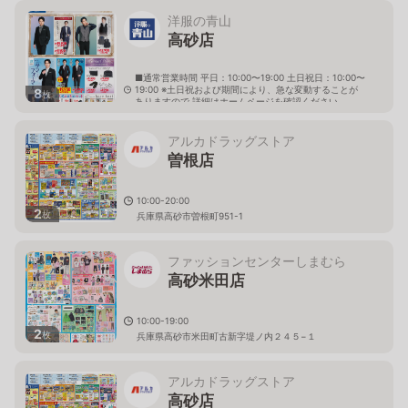
洋服の青山
高砂店
■通常営業時間 平日：10:00〜19:00 土日祝日：10:00〜
19:00 ※土日祝および期間により、急な変動することが
8
枚
ありますので 詳細はホームページを確認ください
兵庫県高砂市緑丘二丁目7番43号
アルカドラッグストア
曽根店
10:00-20:00
2
枚
兵庫県高砂市曽根町951-1
ファッションセンターしまむら
高砂米田店
10:00-19:00
2
枚
兵庫県高砂市米田町古新字堤ノ内２４５−１
アルカドラッグストア
高砂店