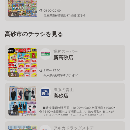
09:00-20:00
4
枚
兵庫県高砂市高砂町 栄町 373-1
高砂市のチラシを見る
業務スーパー
新高砂店
9:00～22:00
3
枚
兵庫県高砂市神爪3丁目1-1
洋服の青山
高砂店
■通常営業時間 平日：10:00〜19:00 土日祝日：10:00〜
19:00 ※土日祝および期間により、急な変動することが
8
枚
ありますので 詳細はホームページを確認ください
兵庫県高砂市緑丘二丁目7番43号
アルカドラッグストア