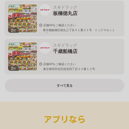
スギドラッグ
板橋徳丸店
店舗HPをご確認ください
2
東京都板橋区徳丸三丁目４１番２１号 トックマルット
枚
１階
スギドラッグ
千歳船橋店
店舗HPをご確認ください
2
枚
東京都世田谷区経堂四丁目３２番１２号
すべて見る