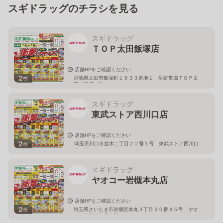
スギドラッグのチラシを見る
スギドラッグ
ＴＯＰ太田飯塚店
店舗HPをご確認ください
2
群馬県太田市飯塚町１９３３番地１ 生鮮市場ＴＯＰ太
枚
田飯塚店１階
スギドラッグ
東武ストア西川口店
店舗HPをご確認ください
2
埼玉県川口市並木二丁目２２番１号 東武ストア西川口
枚
店２階
スギドラッグ
ヤオコー岩槻本丸店
店舗HPをご確認ください
2
埼玉県さいたま市岩槻区本丸３丁目２０番４５号 ヤオ
枚
コー岩槻本丸店２階