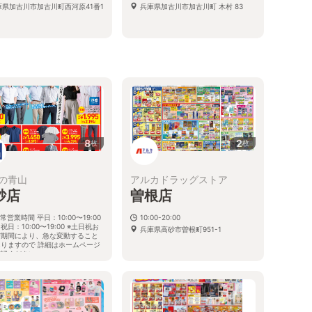
庫県加古川市加古川町西河原41番1
兵庫県加古川市加古川町 木村 83
8
2
枚
枚
の青山
アルカドラッグストア
砂店
曽根店
常営業時間 平日：10:00〜19:00
10:00-20:00
祝日：10:00〜19:00 ※土日祝お
兵庫県高砂市曽根町951-1
び期間により、急な変動すること
ありますので 詳細はホームページ
確認ください
庫県高砂市緑丘二丁目7番43号