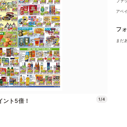
ファ
アベイ
フ
まだ
1/4
イント5倍！