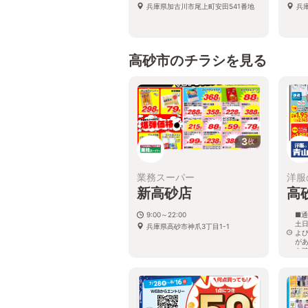
兵庫県加古川市尾上町安田541番地
兵
高砂市のチラシを見る
3
枚
業務スーパー
洋服
新高砂店
高
9:00～22:00
■通
土日
兵庫県高砂市神爪3丁目1-1
よ
が
を
兵