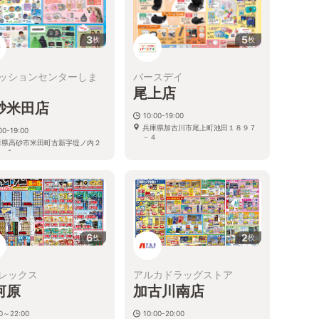
3
5
枚
枚
ッションセンターしま
バースデイ
尾上店
砂米田店
10:00-19:00
兵庫県加古川市尾上町池田１８９７
00-19:00
－４
庫県高砂市米田町古新字堤ノ内２
−１
6
2
枚
枚
レックス
アルカドラッグストア
河原
加古川南店
00～22:00
10:00-20:00