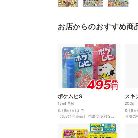
お店からのおすすめ商
495
税込
円
ポケムヒS
スキ
15ml 各種
200ml
8月9日(日)まで
8月9日
【第3類医薬品】 携帯に便利な...
お肌の