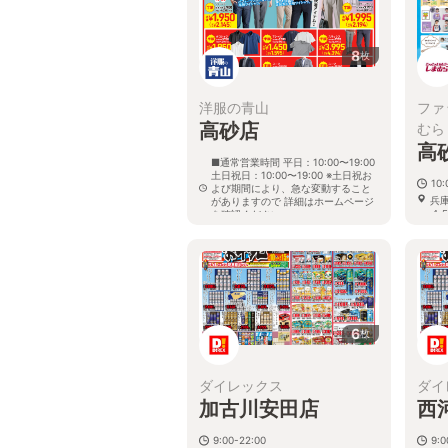
8
枚
洋服の青山
ファ
高砂店
むら
高
■通常営業時間 平日：10:00〜19:00
土日祝日：10:00〜19:00 ※土日祝お
10:
よび期間により、急な変動すること
兵
がありますので 詳細はホームページ
４５
を確認ください
兵庫県高砂市緑丘二丁目7番43号
6
枚
ダイレックス
ダイ
加古川安田店
西
9:00-22:00
9: