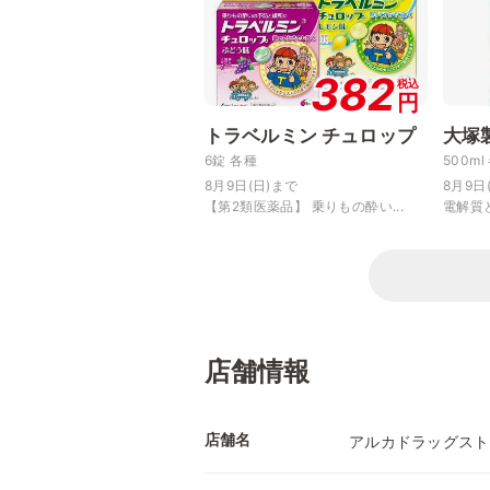
382
税込
円
トラベルミン チュロップ
大塚製
6錠 各種
500ml
8月9日(日)まで
8月9日
【第2類医薬品】 乗りもの酔い...
電解質
店舗情報
店舗名
アルカドラッグスト