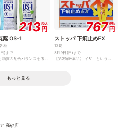
213
767
税込
税込
円
円
薬 OS-1
ストッパ 下痢止めEX
 各種
12錠
(日)まで
8月9日(日)まで
と糖質の配合バランスを考...
【第2類医薬品】 イザ！という...
もっと見る
ア 高砂店