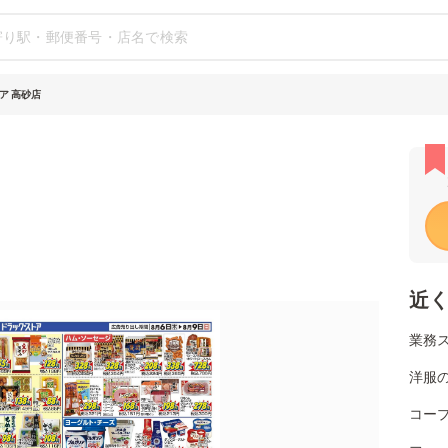
ア 高砂店
近
業務
洋服の
コー