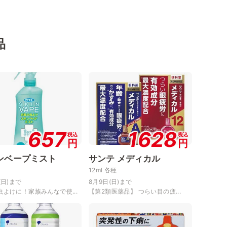
品
657
1628
税込
税込
円
円
ンベープミスト
サンテ メディカル
12ml 各種
(日)まで
8月9日(日)まで
虫よけに！家族みんなで使...
【第2類医薬品】 つらい目の疲...