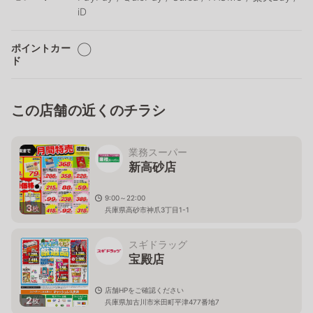
iD
ポイントカー
◯
ド
この店舗の近くのチラシ
業務スーパー
新高砂店
9:00～22:00
3
枚
兵庫県高砂市神爪3丁目1-1
スギドラッグ
宝殿店
店舗HPをご確認ください
2
枚
兵庫県加古川市米田町平津477番地7