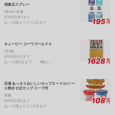
消臭元スプレー
280ml 各種
8月6日(木)まで
195
税込
お一人様よりどり2点まで ...
円
キューピー コーワゴールドＡ
180錠
8月6日(木)まで
1628
税込
お一人様2点まで ※数に...
円
日清 あっさりおいしいカップヌードル/ソー
ス焼きそばカップ スープ付
各種
108
税込
8月6日(木)まで
円
お一人様よりどり5点まで ...