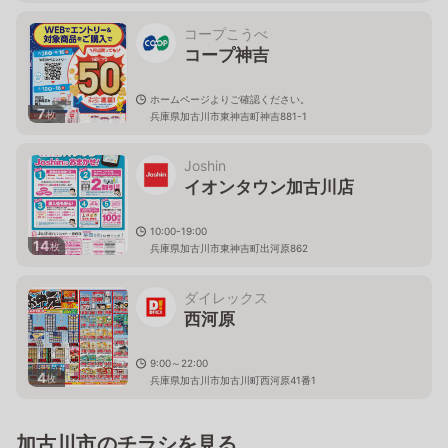
コープこうべ
コープ神吉
ホームページよりご確認ください。
7
枚
兵庫県加古川市東神吉町神吉881-1
Joshin
イオンタウン加古川店
10:00-19:00
14
枚
兵庫県加古川市東神吉町出河原862
ダイレックス
西河原
9:00～22:00
4
枚
兵庫県加古川市加古川町西河原41番1
加古川市のチラシを見る