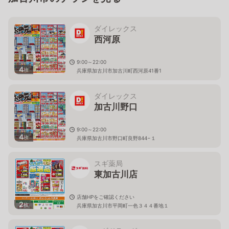
ダイレックス
西河原
9:00～22:00
4
枚
兵庫県加古川市加古川町西河原41番1
ダイレックス
加古川野口
9:00～22:00
4
枚
兵庫県加古川市野口町良野844−１
スギ薬局
東加古川店
店舗HPをご確認ください
2
枚
兵庫県加古川市平岡町一色３４４番地１