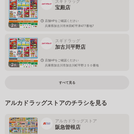
スギドラッグ
宝殿店
店舗HPをご確認ください
2
枚
兵庫県加古川市米田町平津477番地7
スギドラッグ
加古川平野店
店舗HPをご確認ください
2
枚
兵庫県加古川市加古川町平野２５０番地
すべて見る
アルカドラッグストアのチラシを見る
アルカドラッグストア
阪急曽根店