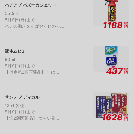
ハチアブ バズーカジェット
550ml
8月9日(日)まで
1188
税込
ハチの動きをすばやく止めて...
円
液体ムヒS
50ml
8月9日(日)まで
437
税込
【指定第2類医薬品】 すば...
円
サンテ メディカル
12ml 各種
8月9日(日)まで
1628
税込
【第2類医薬品】 つらい目...
円