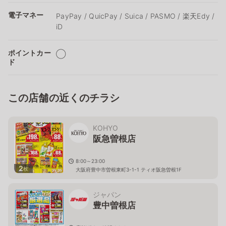
電子マネー
PayPay / QuicPay / Suica / PASMO / 楽天Edy /
iD
ポイントカー
◯
ド
この店舗の近くのチラシ
KOHYO
阪急曽根店
8:00～23:00
2
枚
大阪府豊中市曽根東町3-1-1 ティオ阪急曽根1F
ジャパン
豊中曽根店