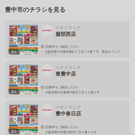
豊中市のチラシを見る
スギドラッグ
服部西店
店舗HPをご確認ください
2
大阪府豊中市服部豊町２丁目１５番７号 阪急オアシス
枚
服部西店内
スギドラッグ
東豊中店
店舗HPをご確認ください
2
枚
大阪府豊中市東豊中町五丁目３１番５号
スギドラッグ
豊中春日店
店舗HPをご確認ください
2
枚
大阪府豊中市春日町四丁目１番３５号