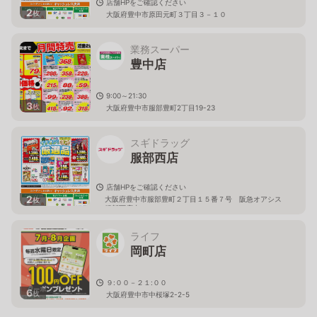
店舗HPをご確認ください
2
枚
大阪府豊中市原田元町３丁目３－１０
業務スーパー
豊中店
9:00～21:30
3
枚
大阪府豊中市服部豊町2丁目19-23
スギドラッグ
服部西店
店舗HPをご確認ください
2
大阪府豊中市服部豊町２丁目１５番７号 阪急オアシス
枚
服部西店内
ライフ
岡町店
９:００－２１:００
6
枚
大阪府豊中市中桜塚2-2-5