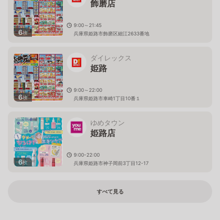
飾磨店
9:00～21:45
6
枚
兵庫県姫路市飾磨区細江2633番地
ダイレックス
姫路
9:00～22:00
6
枚
兵庫県姫路市車崎1丁目10番１
ゆめタウン
姫路店
9:00-22:00
6
枚
兵庫県姫路市神子岡前3丁目12-17
すべて見る