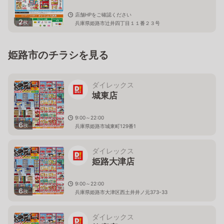
店舗HPをご確認ください
2
枚
兵庫県姫路市辻井四丁目１１番２３号
姫路市のチラシを見る
ダイレックス
城東店
9:00～22:00
6
枚
兵庫県姫路市城東町129番1
ダイレックス
姫路大津店
9:00～22:00
6
枚
兵庫県姫路市大津区西土井井ノ元373-33
ダイレックス