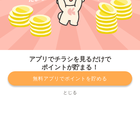
今すぐアプリをダウンロードする
アプリでチラシを見るだけで
ポイントが貯まる！
無料アプリでポイントを貯める
プライバシーポリシー
利用規約
運営会社
サービスに関してのお問い合わせ
チラシ掲載をお考えの方
とじる
Copyright© Kurashiru, Inc. All Rights Reserved.