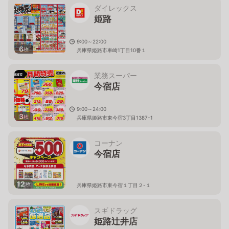
ダイレックス
姫路
9:00～22:00
6
枚
兵庫県姫路市車崎1丁目10番１
業務スーパー
今宿店
9:00～24:00
3
枚
兵庫県姫路市東今宿3丁目1387-1
コーナン
今宿店
12
枚
兵庫県姫路市東今宿１丁目２-１
スギドラッグ
姫路辻井店