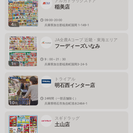
アルカドラッグストア
稲美店
09:00-20:00
4
枚
兵庫県加古郡稲美町国岡 1-149-1
JA全農Aコープ 近畿・東海エリア
フーディーズいなみ
9：00～21：30
1
枚
兵庫県加古郡稲美町国岡3-24-5
トライアル
明石西インター店
24時間（一部店舗除く）
10
枚
兵庫県明石市魚住町清水2464-1
スギドラッグ
土山店