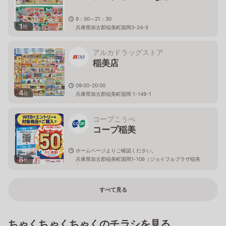
9：00～21：30
1
枚
兵庫県加古郡稲美町国岡3-24-5
アルカドラッグストア
稲美店
09:00-20:00
4
枚
兵庫県加古郡稲美町国岡 1-149-1
コープこうべ
コープ稲美
ホームページよりご確認ください。
8
兵庫県加古郡稲美町国岡1-106（ジョイフルプラザ稲美
枚
内)
すべて見る
ちゃくちゃくちゃくのチラシを見る