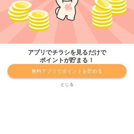
今すぐアプリをダウンロードする
アプリでチラシを見るだけで
ポイントが貯まる！
無料アプリでポイントを貯める
プライバシーポリシー
利用規約
運営会社
サービスに関してのお問い合わせ
チラシ掲載をお考えの方
とじる
Copyright© Kurashiru, Inc. All Rights Reserved.