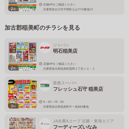
店舗HPをご確認ください
2
枚
兵庫県加古川市平岡町土山1110番地13
加古郡稲美町のチラシを見る
ジャパン
明石稲美店
店舗HPをご確認ください
2
枚
兵庫県加古郡稲美町国岡２丁目１０－２
業務スーパー
フレッシュ石守 稲美店
9：00～19：00
3
枚
兵庫県加古郡稲美町中一色883番地
JA全農Aコープ 近畿・東海エリア
フーディーズいなみ