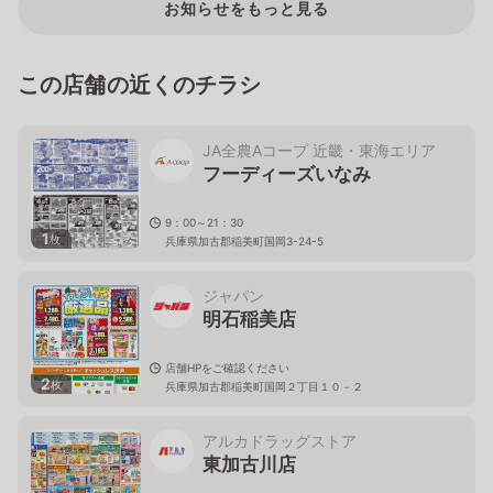
お知らせをもっと見る
この店舗の近くのチラシ
JA全農Aコープ 近畿・東海エリア
フーディーズいなみ
9：00～21：30
1
枚
兵庫県加古郡稲美町国岡3-24-5
ジャパン
明石稲美店
店舗HPをご確認ください
2
枚
兵庫県加古郡稲美町国岡２丁目１０－２
アルカドラッグストア
東加古川店