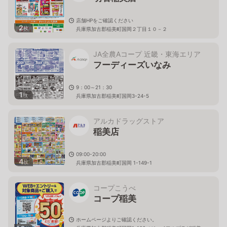
店舗HPをご確認ください
2
枚
兵庫県加古郡稲美町国岡２丁目１０－２
JA全農Aコープ 近畿・東海エリア
フーディーズいなみ
9：00～21：30
1
枚
兵庫県加古郡稲美町国岡3-24-5
アルカドラッグストア
稲美店
09:00-20:00
4
枚
兵庫県加古郡稲美町国岡 1-149-1
コープこうべ
コープ稲美
ホームページよりご確認ください。