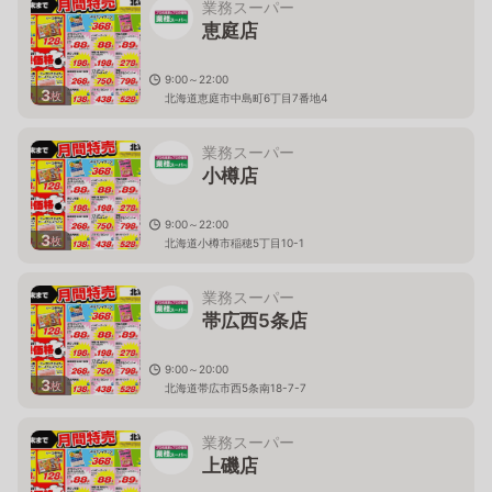
業務スーパー
恵庭店
9:00～22:00
3
枚
北海道恵庭市中島町6丁目7番地4
業務スーパー
小樽店
9:00～22:00
3
枚
北海道小樽市稲穂5丁目10-1
業務スーパー
帯広西5条店
9:00～20:00
3
枚
北海道帯広市西5条南18-7-7
業務スーパー
上磯店