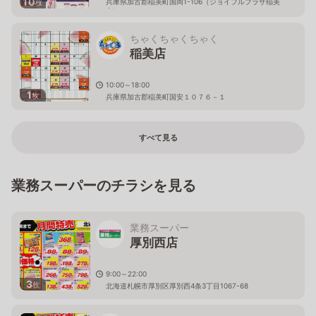
10
兵庫県加古郡稲美町国岡1-106（ジョイフルプラザ稲美
枚
内)
ちゃくちゃくちゃく
稲美店
10:00～18:00
1
枚
兵庫県加古郡稲美町国安１０７６－１
すべて見る
業務スーパーのチラシを見る
業務スーパー
厚別西店
9:00～22:00
3
枚
北海道札幌市厚別区厚別西4条3丁目1067-68