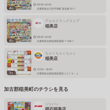
09:00-20:00
4
枚
兵庫県加古川市平岡町 新在家 91-1
アルカドラッグストア
稲美店
09:00-20:00
4
枚
兵庫県加古郡稲美町国岡 1-149-1
ちゃくちゃくちゃく
稲美店
10:00～18:00
1
枚
兵庫県加古郡稲美町国安１０７６－１
加古郡稲美町のチラシを見る
ジャパン
明石稲美店