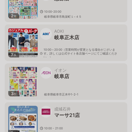
10:00-20:00
2
枚
岐阜県岐阜市島栄町１−４５
AOKI
岐阜正木店
10:00～20:00（営業時間が変更となる場合がございま
す。詳しくは公式サイト各店舗ページにてご確認くださ
7
枚
い。）
岐阜県岐阜市正木1978-5
イオン
岐阜店
3
枚
岐阜県岐阜市正木中1-2-1
成城石井
マーサ21店
10:00 - 21:00