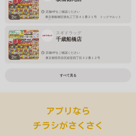
店舗HPをご確認ください
2
東京都板橋区徳丸三丁目４１番２１号 トックマルット
枚
１階
スギドラッグ
千歳船橋店
店舗HPをご確認ください
2
枚
東京都世田谷区経堂四丁目３２番１２号
すべて見る