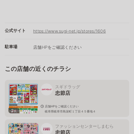
公式サイト
https://www.sugi-net.jp/stores/1606
駐車場
店舗HPをご確認ください
この店舗の近くのチラシ
スギドラッグ
忠節店
店舗HPをご確認ください
2
枚
岐阜県岐阜市島栄町１丁目４５番地４
ファッションセンターしまむら
忠節店