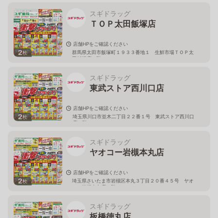
スギドラッグ
ＴＯＰ太田飯塚店
店舗HPをご確認ください
2
群馬県太田市飯塚町１９３３番地１ 生鮮市場ＴＯＰ太
枚
田飯塚店１階
スギドラッグ
東武ストア西川口店
店舗HPをご確認ください
2
埼玉県川口市並木二丁目２２番１号 東武ストア西川口
枚
店２階
スギドラッグ
ヤオコー岩槻本丸店
店舗HPをご確認ください
2
埼玉県さいたま市岩槻区本丸３丁目２０番４５号 ヤオ
枚
コー岩槻本丸店２階
スギドラッグ
板橋徳丸店