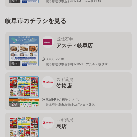
5
枚
岐阜県岐阜市正木中1-2-1 マーサ21 1F
岐阜市のチラシを見る
成城石井
アスティ岐阜店
08:00-22:30
6
枚
岐阜県岐阜市橋本町1-10-1 アスティ岐阜1F
スギ薬局
笠松店
店舗HPをご確認ください
2
枚
岐阜県岐阜市柳津町栄町２０２番地
スギ薬局
島店