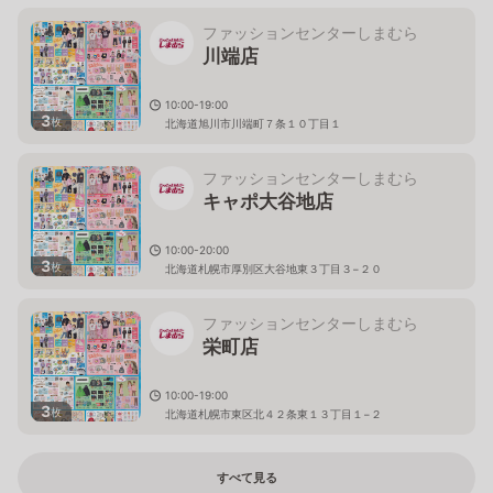
ファッションセンターしまむら
川端店
10:00-19:00
3
枚
北海道旭川市川端町７条１０丁目１
ファッションセンターしまむら
キャポ大谷地店
10:00-20:00
3
枚
北海道札幌市厚別区大谷地東３丁目３−２０
ファッションセンターしまむら
栄町店
10:00-19:00
3
枚
北海道札幌市東区北４２条東１３丁目１−２
すべて見る