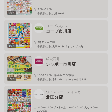
9:00～21:30
2
枚
千葉県市川市八幡3-6-1
コープみらい
コープ市川店
9時30分～23時
6
枚
千葉県市川市鬼高3-28-16 ショップス内
成城石井
シャポー市川店
10:00-21:00 日祝のみ20:30閉店
7
枚
千葉県市川市市川1-1-1 シャポー市川 B1F
ワイズマートディスカ
北国分店
10:00～21:00 (月･水～土)、9:00～21:00(火)、9:00～
20:00(日)
2
枚