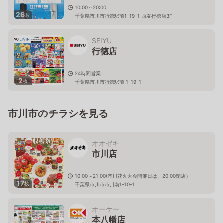
10:00～20:00
26
枚
千葉県市川市行徳駅前1-19-1 西友行徳店3F
SEIYU
行徳店
24時間営業
2
枚
千葉県市川市行徳駅前 1-19-1
市川市のチラシを見る
オオゼキ
市川店
10:00～21:00(市川花火大会開催日は、20:00閉店）
17
枚
千葉県市川市市川南1-10-1
オーケー
本八幡店