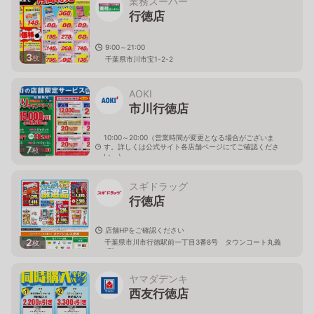
業務スーパー
行徳店
9:00～21:00
3
枚
千葉県市川市宝1-2-2
AOKI
市川行徳店
10:00～20:00（営業時間が変更となる場合がございま
す。詳しくは公式サイト各店舗ページにてご確認くださ
7
枚
い。）
千葉県市川市富浜3-1-23
スギドラッグ
行徳店
店舗HPをご確認ください
2
千葉県市川市行徳駅前一丁目3番8号 タウンコート丸義
枚
1階
ヤマダデンキ
西友行徳店