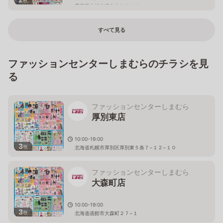
千葉県市川市堀之内3-24-19
すべて見る
ファッションセンターしまむらのチラシを見
る
ファッションセンターしまむら
厚別東店
10:00-19:00
3
枚
北海道札幌市厚別区厚別東５条７−１２−１０
ファッションセンターしまむら
大森町店
10:00-19:00
3
枚
北海道函館市大森町２７−１