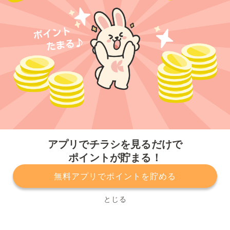
今すぐアプリをダウンロードする
アプリでチラシを見るだけで
ポイントが貯まる！
無料アプリでポイントを貯める
プライバシーポリシー
利用規約
運営会社
サービスに関してのお問い合わせ
チラシ掲載をお考えの方
とじる
Copyright© Kurashiru, Inc. All Rights Reserved.