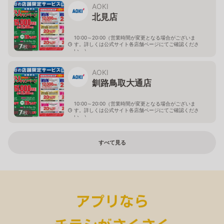
AOKI
北見店
10:00～20:00（営業時間が変更となる場合がございま
す。詳しくは公式サイト各店舗ページにてご確認くださ
7
枚
い。）
北海道北見市中央三輪2-403-2
AOKI
釧路鳥取大通店
10:00～20:00（営業時間が変更となる場合がございま
す。詳しくは公式サイト各店舗ページにてご確認くださ
7
枚
い。）
北海道釧路市鳥取大通2-6-13 アクロスプラザ鳥取大通
すべて見る