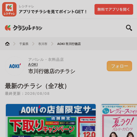
千葉県
市川市
AOKI 市川行徳店
アパレル・衣料品店
AOKI
フォロー
市川行徳店のチラシ
最新のチラシ（全7枚）
最終更新：2026/08/08