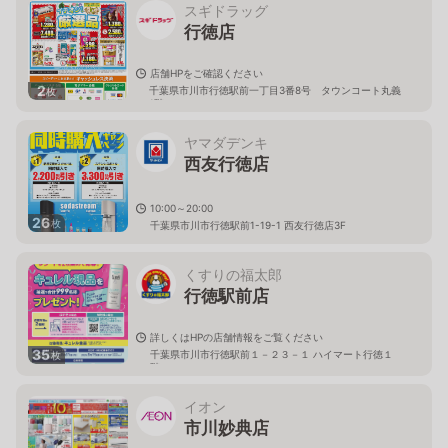
スギドラッグ
行徳店
店舗HPをご確認ください
2
千葉県市川市行徳駅前一丁目3番8号 タウンコート丸義
枚
1階
ヤマダデンキ
西友行徳店
10:00～20:00
26
枚
千葉県市川市行徳駅前1-19-1 西友行徳店3F
くすりの福太郎
行徳駅前店
詳しくはHPの店舗情報をご覧ください
35
千葉県市川市行徳駅前１－２３－１ ハイマート行徳１
枚
階
イオン
市川妙典店