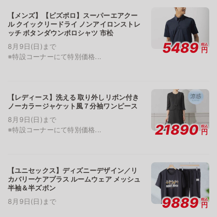
【メンズ】【ビズポロ】スーパーエアクー
ル クイックリードライ ノンアイロンストレ
ッチ ボタンダウンポロシャツ 市松
5489
税込
8月9日(日)まで
円
※特設コーナーにて特別価格...
【レディース】洗える 取り外しリボン付き
ノーカラージャケット風７分袖ワンピース
8月9日(日)まで
21890
税込
※特設コーナーにて特別価格...
円
【ユニセックス】ディズニーデザイン／リ
カバリーケアプラス ルームウェア メッシュ
半袖＆半ズボン
9889
税込
8月9日(日)まで
円