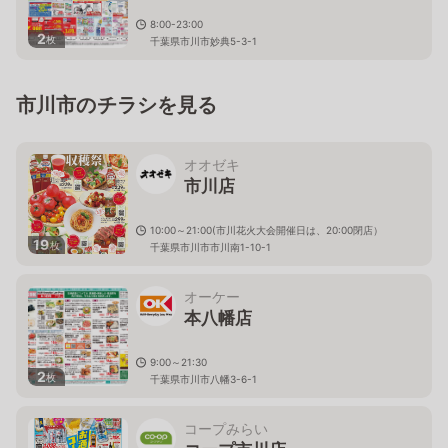
8:00-23:00
2
枚
千葉県市川市妙典5-3-1
市川市のチラシを見る
オオゼキ
市川店
10:00～21:00(市川花火大会開催日は、20:00閉店）
19
枚
千葉県市川市市川南1-10-1
オーケー
本八幡店
9:00～21:30
2
枚
千葉県市川市八幡3-6-1
コープみらい