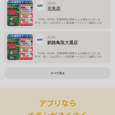
AOKI
北見店
10:00～20:00（営業時間が変更となる場合がございま
す。詳しくは公式サイト各店舗ページにてご確認くださ
7
枚
い。）
北海道北見市中央三輪2-403-2
AOKI
釧路鳥取大通店
10:00～20:00（営業時間が変更となる場合がございま
す。詳しくは公式サイト各店舗ページにてご確認くださ
7
枚
い。）
北海道釧路市鳥取大通2-6-13 アクロスプラザ鳥取大通
すべて見る