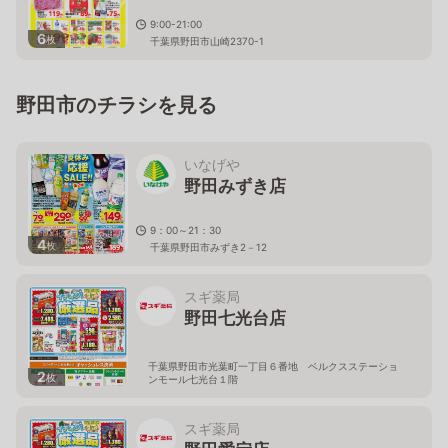
9:00-21:00
6
枚
千葉県野田市山崎2370-1
野田市のチラシを見る
いなげや
野田みずき店
9：00～21：30
4
枚
千葉県野田市みずき2－12
スギ薬局
野田七光台店
千葉県野田市光葉町一丁目６番地 ベルクスステーショ
2
枚
ンモール七光台１階
スギ薬局