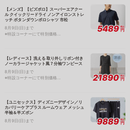
【メンズ】【ビズポロ】スーパーエアクー
ル クイックリードライ ノンアイロンストレ
ッチ ボタンダウンポロシャツ 市松
5489
税込
8月9日(日)まで
円
※特設コーナーにて特別価格...
【レディース】洗える 取り外しリボン付き
ノーカラージャケット風７分袖ワンピース
8月9日(日)まで
21890
税込
※特設コーナーにて特別価格...
円
【ユニセックス】ディズニーデザイン／リ
カバリーケアプラス ルームウェア メッシュ
半袖＆半ズボン
9889
税込
8月9日(日)まで
円