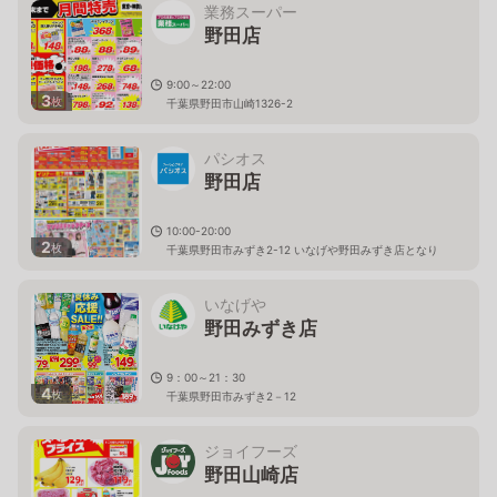
業務スーパー
野田店
9:00～22:00
3
枚
千葉県野田市山崎1326-2
パシオス
野田店
10:00-20:00
2
枚
千葉県野田市みずき2-12 いなげや野田みずき店となり
いなげや
野田みずき店
9：00～21：30
4
枚
千葉県野田市みずき2－12
ジョイフーズ
野田山崎店