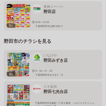
千葉県野田市山崎2632番地の2
業務スーパー
野田店
9:00～22:00
3
枚
千葉県野田市山崎1326-2
野田市のチラシを見る
いなげや
野田みずき店
9：00～21：30
3
枚
千葉県野田市みずき2－12
スギ薬局
野田七光台店
千葉県野田市光葉町一丁目６番地 ベルクスステーショ
2
枚
ンモール七光台１階