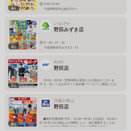
9:00-21:00
4
枚
千葉県野田市山崎2370-1
いなげや
野田みずき店
9：00～21：30
3
枚
千葉県野田市みずき2－12
AOKI
野田店
10:00～20:00（営業時間が変更となる場合がございま
す。詳しくは公式サイト各店舗ページにてご確認くださ
7
枚
い。）
千葉県野田市山崎1594-42
洋服の青山
野田店
■通常営業時間 平日：10:30〜19:30 土日祝日：10:30〜
19:30 ※土日祝および期間により、急な変動することが
8
枚
ありますので 詳細はホームページを確認ください