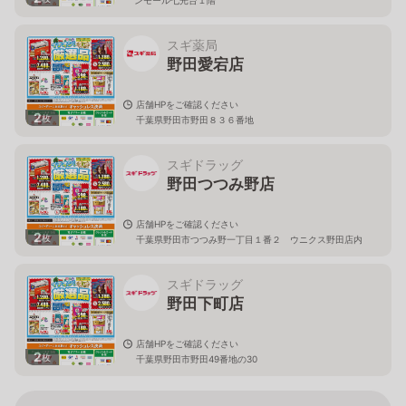
スギ薬局
野田愛宕店
店舗HPをご確認ください
2
枚
千葉県野田市野田８３６番地
スギドラッグ
野田つつみ野店
店舗HPをご確認ください
2
枚
千葉県野田市つつみ野一丁目１番２ ウニクス野田店内
スギドラッグ
野田下町店
店舗HPをご確認ください
2
枚
千葉県野田市野田49番地の30