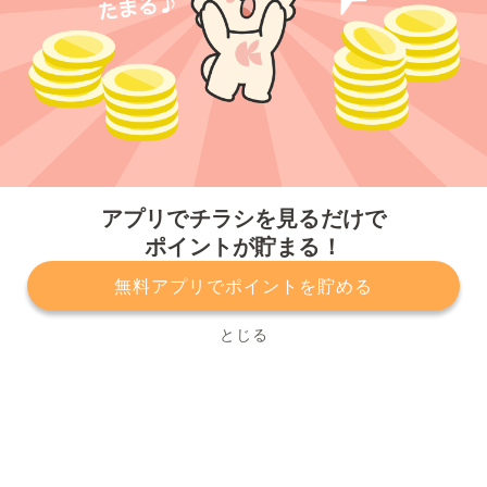
今すぐアプリをダウンロードする
アプリでチラシを見るだけで
ポイントが貯まる！
無料アプリでポイントを貯める
プライバシーポリシー
利用規約
運営会社
サービスに関してのお問い合わせ
チラシ掲載をお考えの方
とじる
Copyright© Kurashiru, Inc. All Rights Reserved.