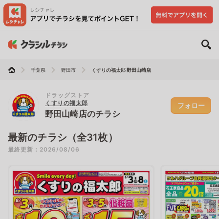
千葉県
野田市
くすりの福太郎 野田山崎店
ドラッグストア
くすりの福太郎
フォロー
野田山崎店のチラシ
最新のチラシ（全31枚）
最終更新：2026/08/06