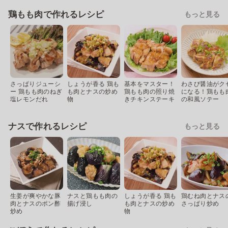
鶏もも肉で作れるレシピ
もっと見る
さっぱりジューシ
しょうが香る 鶏も
基本をマスター！
わさび醤油がク
ー 鶏もも肉のねぎ
も肉とナスの炒め
鶏もも肉の照り焼
になる！鶏もも
塩レモンだれ
物
きチキンステーキ
の和風ソテー
ナスで作れるレシピ
もっと見る
生姜が爽やかな豚
ナスと鶏もも肉の
しょうが香る 鶏も
鶏むね肉とナス
肉とナスのポン酢
揚げ浸し
も肉とナスの炒め
さっぱり炒め
炒め
物