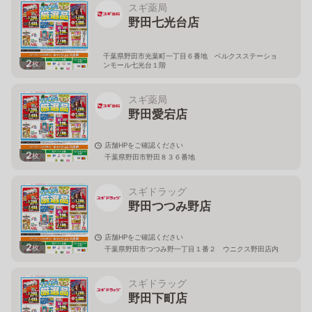
スギ薬局
野田七光台店
千葉県野田市光葉町一丁目６番地 ベルクスステーショ
2
枚
ンモール七光台１階
スギ薬局
野田愛宕店
店舗HPをご確認ください
2
枚
千葉県野田市野田８３６番地
スギドラッグ
野田つつみ野店
店舗HPをご確認ください
2
枚
千葉県野田市つつみ野一丁目１番２ ウニクス野田店内
スギドラッグ
野田下町店