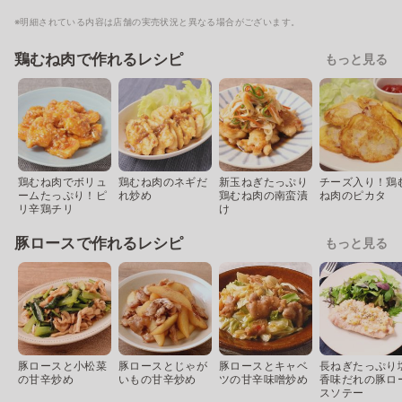
※明細されている内容は店舗の実売状況と異なる場合がございます。
鶏むね肉で作れるレシピ
もっと見る
鶏むね肉でボリュ
鶏むね肉のネギだ
新玉ねぎたっぷり
チーズ入り！鶏
ームたっぷり！ピ
れ炒め
鶏むね肉の南蛮漬
ね肉のピカタ
リ辛鶏チリ
け
豚ロースで作れるレシピ
もっと見る
豚ロースと小松菜
豚ロースとじゃが
豚ロースとキャベ
長ねぎたっぷり
の甘辛炒め
いもの甘辛炒め
ツの甘辛味噌炒め
香味だれの豚ロ
スソテー