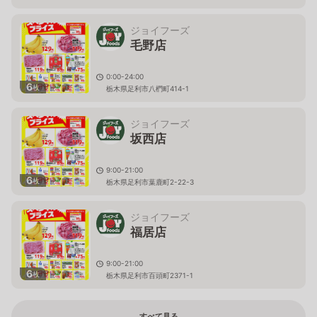
ジョイフーズ
毛野店
0:00-24:00
6
枚
栃木県足利市八椚町414-1
ジョイフーズ
坂西店
9:00-21:00
6
枚
栃木県足利市葉鹿町2-22-3
ジョイフーズ
福居店
9:00-21:00
6
枚
栃木県足利市百頭町2371-1
すべて見る