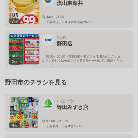
流山東深井
4:00～26:00
7
枚
千葉県流山市東深井字宮前252-1
AOKI
野田店
10:00～20:00（営業時間が変更となる場合がございま
す。詳しくは公式サイト各店舗ページにてご確認くださ
7
枚
い。）
千葉県野田市山崎1594-42
野田市のチラシを見る
いなげや
野田みずき店
9：00～21：30
4
枚
千葉県野田市みずき2－12