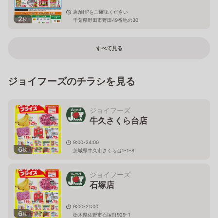
店舗HPをご確認ください
2
枚
千葉県野田市野田49番地の30
すべて見る
ジョイフーズのチラシを見る
ジョイフーズ
牛久さくら台店
9:00-24:00
6
枚
茨城県牛久市さくら台1-1-8
ジョイフーズ
石塚店
9:00-21:00
6
枚
栃木県佐野市石塚町929-1