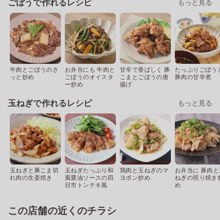
ごぼうで作れるレシピ
もっと見る
牛肉とごぼうのさ
お弁当にも 牛肉と
甘辛で香ばしく 豚
たっぷりごぼう
っと炒め
ごぼうのオイスタ
こまとごぼうの唐
豚肉の甘辛煮
ー炒め
揚げ
玉ねぎで作れるレシピ
もっと見る
玉ねぎと豚こま切
玉ねぎたっぷり和
鶏肉と玉ねぎのマ
お弁当に 豚肉と
れ肉の生姜焼き
風醤油ソースの四
ヨポン炒め
ねぎの照り焼き
日市トンテキ風
め
この店舗の近くのチラシ