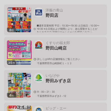
洋服の青山
野田店
■通常営業時間 平日：10:30〜19:30 土日祝日：10:30〜
19:30 ※土日祝および期間により、急な変動することが
8
枚
ありますので 詳細はホームページを確認ください
千葉県野田市山崎2632番地の2
くすりの福太郎
野田山崎店
詳しくはHPの店舗情報をご覧ください
35
枚
千葉県野田市山崎新町１－１２
いなげや
野田みずき店
9：00～21：30
4
枚
千葉県野田市みずき2－12
ビッグ・エー