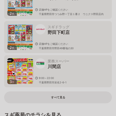
店舗HPをご確認ください
2
枚
千葉県野田市つつみ野一丁目１番２ ウニクス野田店内
スギドラッグ
野田下町店
店舗HPをご確認ください
2
枚
千葉県野田市野田49番地の30
業務スーパー
川間店
9:00～22:00
3
枚
千葉県野田市岩名2-6-1
すべて見る
スギ薬局のチラシを見る