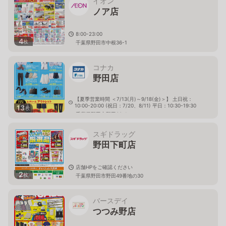
イオン
ノア店
8:00-23:00
4
枚
千葉県野田市中根36-1
コナカ
野田店
【夏季営業時間 ＜7/13(月)～9/18(金)＞】 土日祝：
10:00-20:00 (祝日：7/20、8/11) 平日：10:30-19:30
13
枚
千葉県野田市野田30-1
スギドラッグ
野田下町店
店舗HPをご確認ください
2
枚
千葉県野田市野田49番地の30
バースデイ
つつみ野店