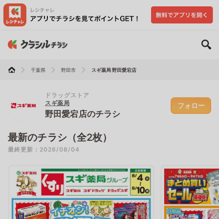
千葉県
野田市
スギ薬局 野田愛宕店
ドラッグストア
スギ薬局
フォロー
野田愛宕店のチラシ
最新のチラシ（全2枚）
最終更新：2026/08/04