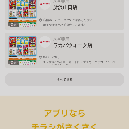
スギ薬局
所沢山口店
店舗ホームページにてご確認ください
2
枚
埼玉県所沢市小手指台２３番地１
スギ薬局
ワカバウォーク店
0900-2200,
2
埼玉県鶴ヶ島市富士見一丁目２番１号 ヤオコーワカバ
枚
ウォーク店北館１階
すべて見る