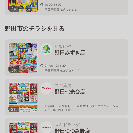
10:00-19:00
2
枚
千葉県野田市堤台６１１
野田市のチラシを見る
いなげや
野田みずき店
9：00～21：30
3
枚
千葉県野田市みずき2－12
スギ薬局
野田七光台店
千葉県野田市光葉町一丁目６番地 ベルクスステーショ
2
枚
ンモール七光台１階
スギドラッグ
野田つつみ野店