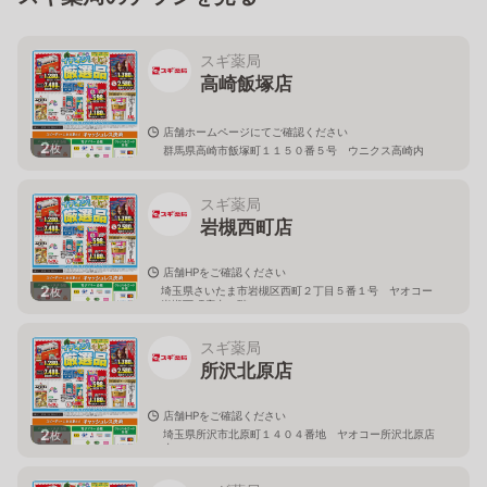
スギ薬局
高崎飯塚店
店舗ホームページにてご確認ください
2
枚
群馬県高崎市飯塚町１１５０番５号 ウニクス高崎内
スギ薬局
岩槻西町店
店舗HPをご確認ください
2
埼玉県さいたま市岩槻区西町２丁目５番１号 ヤオコー
枚
岩槻西町店内１階
スギ薬局
所沢北原店
店舗HPをご確認ください
2
埼玉県所沢市北原町１４０４番地 ヤオコー所沢北原店
枚
内