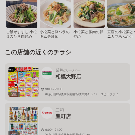
ご飯がすすむ 小松
小松菜と豚バラの
小松菜と豚肉の卵
豆腐の小松菜と
菜のひき肉炒め
キムチ炒め
炒め
ニカマあんかけ
この店舗の近くのチラシ
業務スーパー
相模大野店
9:00～21:00
3
神奈川県相模原市南区相模大野4-5-17 ロビーファイ
枚
ブ内
三和
豊町店
9:00～21:00
4
枚
神奈川県相模原市南区豊町17-30