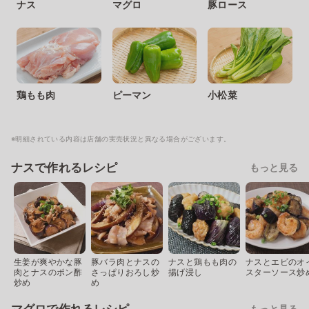
ナス
マグロ
豚ロース
鶏もも肉
ピーマン
小松菜
※明細されている内容は店舗の実売状況と異なる場合がございます。
ナスで作れるレシピ
もっと見る
生姜が爽やかな豚
豚バラ肉とナスの
ナスと鶏もも肉の
ナスとエビのオ
肉とナスのポン酢
さっぱりおろし炒
揚げ浸し
スターソース炒
炒め
め
もっと見る