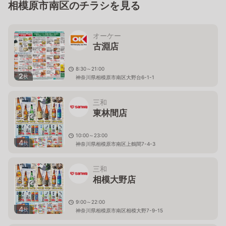
相模原市南区のチラシを見る
オーケー
古淵店
8:30～21:00
2
枚
神奈川県相模原市南区大野台6-1-1
三和
東林間店
10:00～23:00
4
枚
神奈川県相模原市南区上鶴間7-4-3
三和
相模大野店
9:00～22:00
4
枚
神奈川県相模原市南区相模大野7-9-15