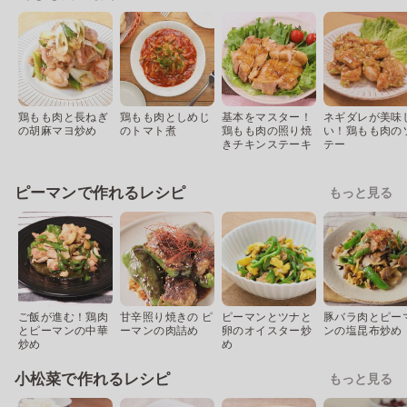
鶏もも肉と長ねぎ
鶏もも肉としめじ
基本をマスター！
ネギダレが美味
の胡麻マヨ炒め
のトマト煮
鶏もも肉の照り焼
い！鶏もも肉の
きチキンステーキ
テー
ピーマンで作れるレシピ
もっと見る
ご飯が進む！鶏肉
甘辛照り焼きの ピ
ピーマンとツナと
豚バラ肉とピー
とピーマンの中華
ーマンの肉詰め
卵のオイスター炒
ンの塩昆布炒め
炒め
め
小松菜で作れるレシピ
もっと見る