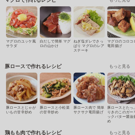
マグロで作れるレシピ
マグロのユッケ風
白だしで簡単 マグ
ねぎ塩ダレでさっ
マグロのコロコ
サラダ
ロの山かけ
ぱり マグロのレア
竜田揚げ
ステーキ
豚ロースで作れるレシピ
もっと見る
豚ロースとじゃが
豚ロースと小松菜
豚ロース肉で 簡単
豚ロースとたっ
いもの甘辛炒め
の甘辛炒め
サクサク竜田揚げ
りきのこのガー
ックバター醤油
め
鶏もも肉で作れるレシピ
もっと見る