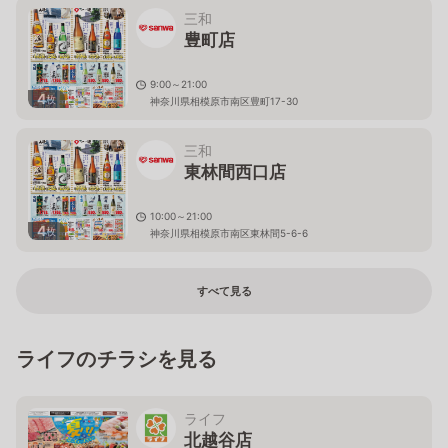
三和
豊町店
9:00～21:00
4
枚
神奈川県相模原市南区豊町17-30
三和
東林間西口店
10:00～21:00
4
枚
神奈川県相模原市南区東林間5-6-6
すべて見る
ライフのチラシを見る
ライフ
北越谷店