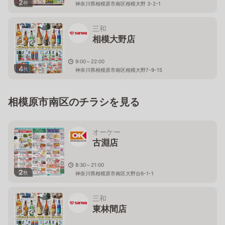
2
枚
神奈川県相模原市南区相模大野 3-2-1
三和
相模大野店
9:00～22:00
4
枚
神奈川県相模原市南区相模大野7-9-15
相模原市南区のチラシを見る
オーケー
古淵店
8:30～21:00
2
枚
神奈川県相模原市南区大野台6-1-1
三和
東林間店