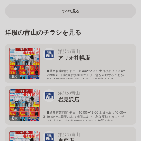
すべて見る
洋服の青山のチラシを見る
洋服の青山
アリオ札幌店
■通常営業時間 平日：10:00〜21:00 土日祝日：10:00〜
21:00 ※土日祝および期間により、急な変動することが
8
枚
ありますので 詳細はホームページを確認ください
北海道札幌市東区北七条東九丁目2番20号 アリオ札幌
３階
洋服の青山
岩見沢店
■通常営業時間 平日：10:00〜19:00 土日祝日：10:00〜
19:00 ※土日祝および期間により、急な変動することが
8
枚
ありますので 詳細はホームページを確認ください
北海道岩見沢市大和二条八丁目6番地
洋服の青山
恵庭店