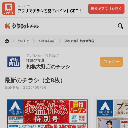
神奈川県
相模原市南区
洋服の青山 相模大野店
アパレル・衣料品店
洋服の青山
フォロー
相模大野店のチラシ
最新のチラシ（全8枚）
最終更新：2026/08/06