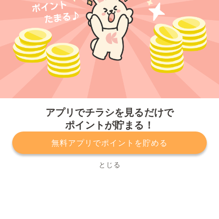
今すぐアプリをダウンロードする
アプリでチラシを見るだけで
ポイントが貯まる！
無料アプリでポイントを貯める
プライバシーポリシー
利用規約
運営会社
サービスに関してのお問い合わせ
チラシ掲載をお考えの方
とじる
Copyright© Kurashiru, Inc. All Rights Reserved.