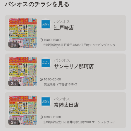
パシオスのチラシを見る
パシオス
江戸崎店
10:00-19:00
2
茨城県稲敷市江戸崎甲4836 江戸崎ショッピングセンタ
枚
ー（パンプ）内
パシオス
サンモリノ那珂店
10:00-20:00
2
枚
茨城県那珂市菅谷1618-2
パシオス
常陸太田店
10:00-20:00
2
茨城県常陸太田市金井町字江向2918 マーケットプレイ
枚
ス フェスタ内