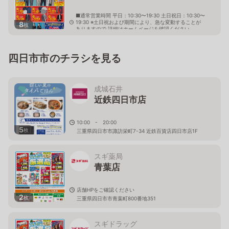
■通常営業時間 平日：10:30〜19:30 土日祝日：10:30〜
19:30 ※土日祝および期間により、急な変動することが
8
枚
ありますので 詳細はホームページを確認ください
三重県四日市市日永東二丁目1番20号
四日市市のチラシを見る
成城石井
近鉄四日市店
10:00 - 20:00
5
枚
三重県四日市市諏訪栄町7-34 近鉄百貨店四日市店1F
スギ薬局
青葉店
店舗HPをご確認ください
2
枚
三重県四日市市青葉町800番地351
スギドラッグ