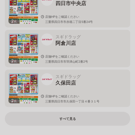
四日市中央店
店舗HPをご確認ください
2
枚
三重県四日市市赤堀二丁目5番24号
スギドラッグ
阿倉川店
店舗HPをご確認ください
2
枚
三重県四日市市羽津山町2番2号
スギドラッグ
久保田店
店舗HPをご確認ください
2
枚
三重県四日市市久保田一丁目４番３１号
すべて見る