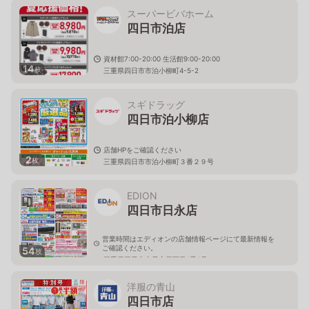
スーパービバホーム
四日市泊店
資材館7:00-20:00 生活館9:00-20:00
14
枚
三重県四日市市泊小柳町4-5-2
スギドラッグ
四日市泊小柳店
店舗HPをご確認ください
2
枚
三重県四日市市泊小柳町３番２９号
EDION
四日市日永店
営業時間はエディオンの店舗情報ページにて最新情報を
ご確認ください。
54
枚
三重県四日市市日永四丁目1番4号
洋服の青山
四日市店