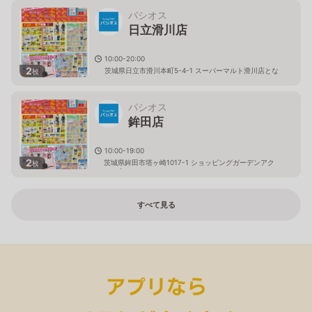
パシオス
日立滑川店
10:00-20:00
2
茨城県日立市滑川本町5-4-1 スーパーマルト滑川店とな
枚
り
パシオス
鉾田店
10:00-19:00
2
茨城県鉾田市塔ヶ崎1017-1 ショッピングガーデンアク
枚
ロス内
すべて見る