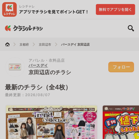
京都府
京田辺市
バースデイ 京田辺店
アパレル・衣料品店
バースデイ
フォロー
京田辺店のチラシ
最新のチラシ（全4枚）
最終更新：2026/08/07