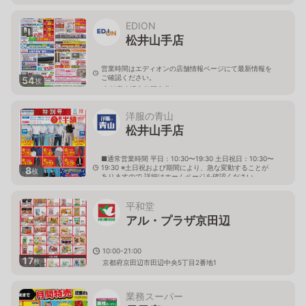
EDION
松井山手店
営業時間はエディオンの店舗情報ページにて最新情報を
ご確認ください。
54
枚
京都府八幡市欽明台北1
洋服の青山
松井山手店
■通常営業時間 平日：10:30〜19:30 土日祝日：10:30〜
19:30 ※土日祝および期間により、急な変動することが
8
枚
ありますので 詳細はホームページを確認ください
京都府八幡市欽明台西48番
平和堂
アル・プラザ京田辺
10:00-21:00
17
枚
京都府京田辺市田辺中央5丁目2番地1
業務スーパー