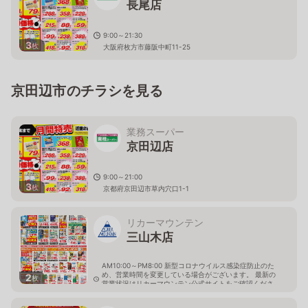
長尾店
9:00～21:30
3
枚
大阪府枚方市藤阪中町11-25
京田辺市のチラシを見る
業務スーパー
京田辺店
9:00～21:00
3
枚
京都府京田辺市草内穴口1-1
リカーマウンテン
三山木店
AM10:00～PM8:00 新型コロナウイルス感染症防止のた
め、営業時間を変更している場合がございます。 最新の
2
枚
営業状況はリカーマウンテン公式サイトをご確認くださ
い。
京都府京田辺市三山木中央4番地6