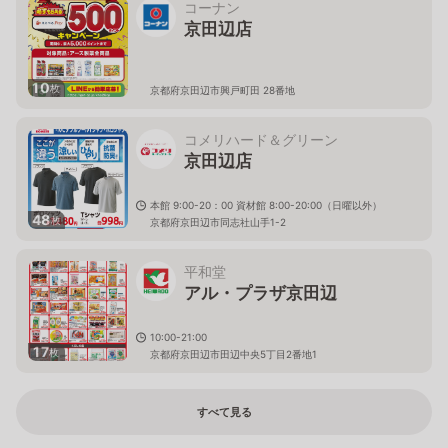
コーナン
京田辺店
10
枚
京都府京田辺市興戸町田 28番地
コメリハード＆グリーン
京田辺店
本館 9:00-20：00 資材館 8:00-20:00（日曜以外）
48
枚
京都府京田辺市同志社山手1-2
平和堂
アル・プラザ京田辺
10:00-21:00
17
枚
京都府京田辺市田辺中央5丁目2番地1
すべて見る