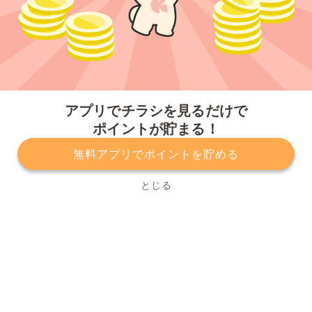
今すぐアプリをダウンロードする
アプリでチラシを見るだけで
ポイントが貯まる！
無料アプリでポイントを貯める
プライバシーポリシー
利用規約
運営会社
サービスに関してのお問い合わせ
チラシ掲載をお考えの方
とじる
Copyright© Kurashiru, Inc. All Rights Reserved.