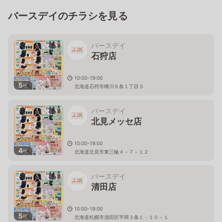
バースデイのチラシを見る
バースデイ
石狩店
10:00-19:00
5
枚
北海道石狩市樽川６条１丁目３
バースデイ
北見メッセ店
10:00-19:00
4
枚
北海道北見市東三輪４－７－１２
バースデイ
清田店
10:00-19:00
5
枚
北海道札幌市清田区平岡３条１－１０－１