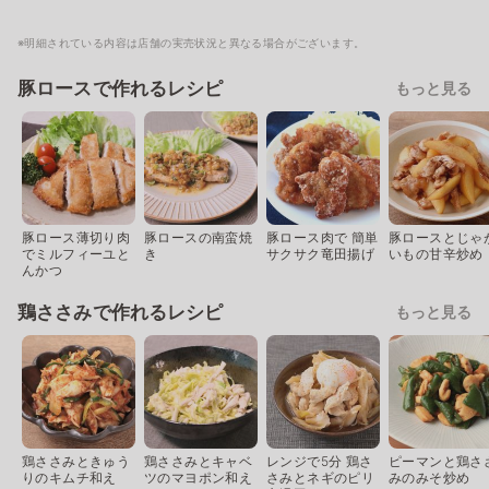
※明細されている内容は店舗の実売状況と異なる場合がございます。
豚ロースで作れるレシピ
もっと見る
豚ロース薄切り肉
豚ロースの南蛮焼
豚ロース肉で 簡単
豚ロースとじゃ
でミルフィーユと
き
サクサク竜田揚げ
いもの甘辛炒め
んかつ
鶏ささみで作れるレシピ
もっと見る
鶏ささみときゅう
鶏ささみとキャベ
レンジで5分 鶏さ
ピーマンと鶏さ
りのキムチ和え
ツのマヨポン和え
さみとネギのピリ
みのみそ炒め