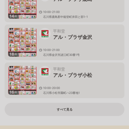
10:00-21:00
14
枚
石川県鹿島郡中能登町井田と部1-1
平和堂
アル・プラザ金沢
10:00-21:00
18
枚
石川県金沢市諸江町30番1号
平和堂
アル・プラザ小松
10:00-20:00
16
枚
石川県小松市園町ハ23番地1
すべて見る