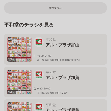
すべて見る
平和堂のチラシを見る
平和堂
アル・プラザ富山
10:00-21:00
17
枚
富山県富山市婦中町下轡田165番地の1
平和堂
アル・プラザ加賀
9:30-20:00
14
枚
石川県加賀市作見町ル25番1
平和堂
アル・プラザ鹿島