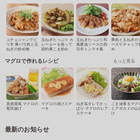
コチュジャンでピ
玉ねぎたっぷり カ
玉ねぎたっぷり和
豚肉と玉ねぎの
リ辛 豚バラ肉と玉
レールーを使って
風醤油ソースの四
ーズケチャップ
ねぎの炒め物
節約豚こま炒め
日市トンテキ風
め
マグロで作れるレシピ
もっと見る
居酒屋風 マグロの
マグロの漬けステ
ねぎ塩ダレでさっ
ごま油香るマグ
竜田揚げ
ーキ
ぱり マグロのレア
とアボカドの山
ステーキ
け
最新のお知らせ