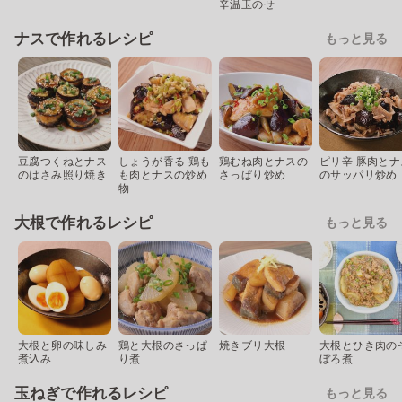
辛温玉のせ
ナスで作れるレシピ
もっと見る
豆腐つくねとナス
しょうが香る 鶏も
鶏むね肉とナスの
ピリ辛 豚肉とナ
のはさみ照り焼き
も肉とナスの炒め
さっぱり炒め
のサッパリ炒め
物
大根で作れるレシピ
もっと見る
大根と卵の味しみ
鶏と大根のさっぱ
焼きブリ大根
大根とひき肉の
煮込み
り煮
ぼろ煮
玉ねぎで作れるレシピ
もっと見る