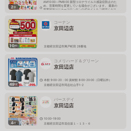
AM10:00～PM8:00 新型コロナウイルス感染症防止のた
め、営業時間を変更している場合がございます。 最新の
2
枚
営業状況はリカーマウンテン公式サイトをご確認くださ
い。
京都府京田辺市三山木中央4番地6
コーナン
京田辺店
10
枚
京都府京田辺市興戸町田 28番地
コメリハード＆グリーン
京田辺店
本館 9:00-20：00 資材館 8:00-20:00（日曜以外）
49
枚
京都府京田辺市同志社山手1-2
バースデイ
京田辺店
10:00-19:00
4
枚
京都府京田辺市花住坂１－１３－６