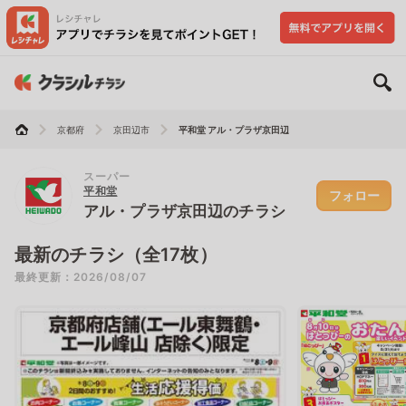
京都府
京田辺市
平和堂 アル・プラザ京田辺
スーパー
平和堂
フォロー
アル・プラザ京田辺のチラシ
最新のチラシ（全17枚）
最終更新：2026/08/07