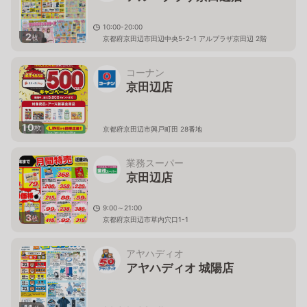
10:00-20:00
2
枚
京都府京田辺市田辺中央5-2-1 アルプラザ京田辺 2階
コーナン
京田辺店
10
枚
京都府京田辺市興戸町田 28番地
業務スーパー
京田辺店
9:00～21:00
3
枚
京都府京田辺市草内穴口1-1
アヤハディオ
アヤハディオ 城陽店