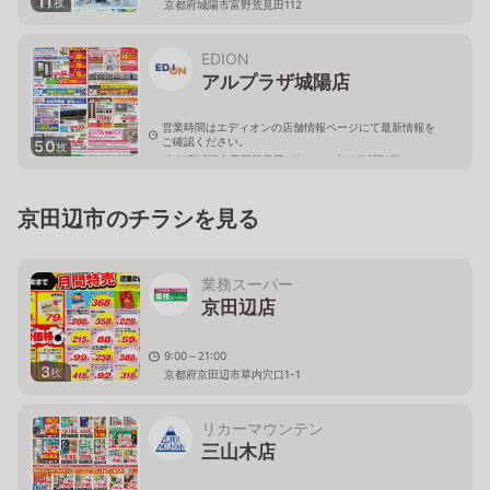
11
枚
京都府城陽市富野荒見田112
EDION
アルプラザ城陽店
営業時間はエディオンの店舗情報ページにて最新情報を
ご確認ください。
50
枚
京都府城陽市富野荒見田112アル･プラザ城陽3階
京田辺市のチラシを見る
業務スーパー
京田辺店
9:00～21:00
3
枚
京都府京田辺市草内穴口1-1
リカーマウンテン
三山木店