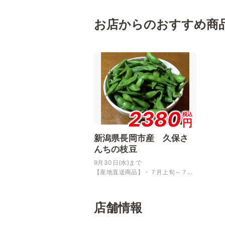
お店からのおすすめ商
2380
税込
円
新潟県長岡市産 久保さ
んちの枝豆
9月30日(水)まで
【産地直送商品】・７月上旬～７...
店舗情報