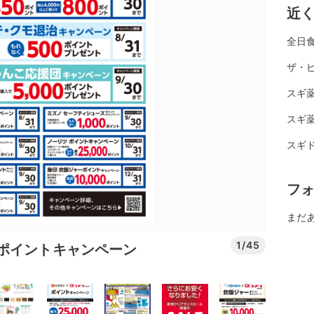
近
全日
ザ・
スギ薬
スギ薬
スギド
フ
まだ
1/45
ポイントキャンペーン