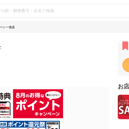
ーン 一色店
ン
お