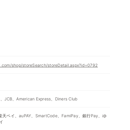
i.com/shop/storeSearch/storeDetail.aspx?id=0792
d、JCB、American Express、Diners Club
天ペイ、auPAY、SmartCode、FamiPay、銀行Pay、ゆ
イ