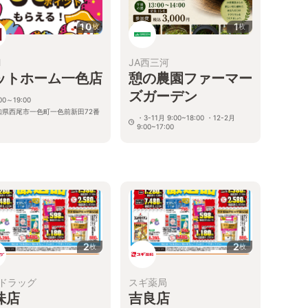
10
1
枚
枚
M
JA西三河
ットホーム一色店
憩の農園ファーマー
ズガーデン
00～19:00
知県西尾市一色町一色前新田72番
・3-11月 9:00~18:00 ・12-2月
9:00~17:00
愛知県西尾市斉藤町大割7番地
2
2
枚
枚
ドラッグ
スギ薬局
味店
吉良店