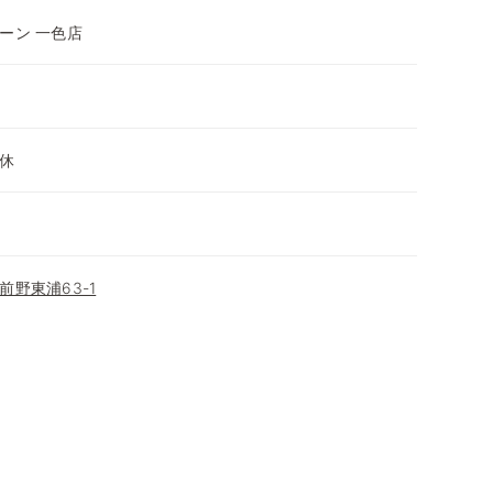
ーン 一色店
休
野東浦63-1