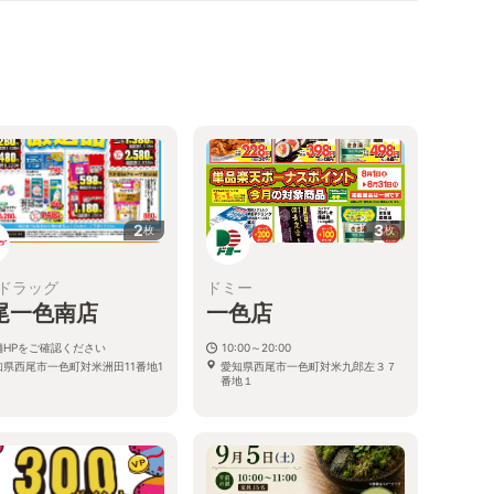
2
3
枚
枚
ドラッグ
ドミー
尾一色南店
一色店
舗HPをご確認ください
10:00～20:00
知県西尾市一色町対米洲田11番地1
愛知県西尾市一色町対米九郎左３７
番地１