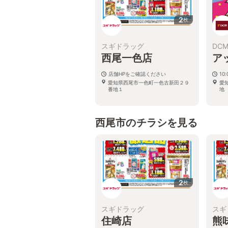
2
枚
スギドラッグ
DC
西尾一色店
ア
店舗HPをご確認ください
10:
愛知県西尾市一色町一色古新田２９
愛
番地１
地
西尾市のチラシを見る
2
枚
スギドラッグ
スギ
住崎店
熊