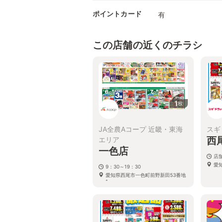
ポイントカード
有
この店舗の近くのチラシ
1
枚
JA全農Aコープ 近畿・東海
スギ
西
エリア
一色店
店
愛
9：30～19：30
愛知県西尾市一色町前野新田53番地
1