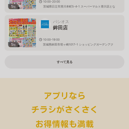
10:00-20:00
1
茨城県日立市滑川本町5-4-1 スーパーマルト滑川店とな
枚
り
パシオス
鉾田店
10:00-19:00
1
茨城県鉾田市塔ヶ崎1017-1 ショッピングガーデンアク
枚
ロス内
すべて見る