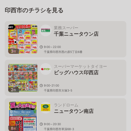
印西市のチラシを見る
業務スーパー
千葉ニュータウン店
9:00～22:00
3
枚
千葉県印西市西の原5丁目6番
スーパーマーケットタイヨー
ビッグハウス印西店
9:00-21:00
2
枚
千葉県印西市大塚3-5
ランドローム
ニュータウン南店
9:00～20:30
8
枚
千葉県印西市草深68-3