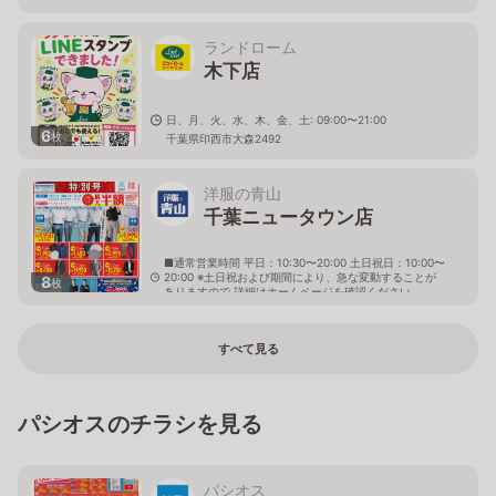
ランドローム
木下店
日、月、火、水、木、金、土: 09:00〜21:00
6
枚
千葉県印西市大森2492
洋服の青山
千葉ニュータウン店
■通常営業時間 平日：10:30〜20:00 土日祝日：10:00〜
20:00 ※土日祝および期間により、急な変動することが
8
枚
ありますので 詳細はホームページを確認ください
千葉県印西市中央南二丁目5番地
すべて見る
パシオスのチラシを見る
パシオス