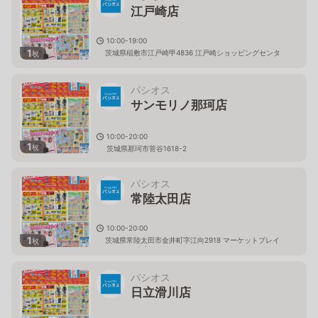
江戸崎店
10:00-19:00
1
茨城県稲敷市江戸崎甲4836 江戸崎ショッピングセンタ
枚
ー（パンプ）内
パシオス
サンモリノ那珂店
10:00-20:00
1
枚
茨城県那珂市菅谷1618-2
パシオス
常陸太田店
10:00-20:00
1
茨城県常陸太田市金井町字江向2918 マーケットプレイ
枚
ス フェスタ内
パシオス
日立滑川店