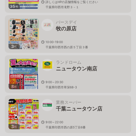
詳しくはHPの店舗情報をご覧ください
35
枚
千葉県印西市滝野３－１
バースデイ
牧の原店
10:00-19:00
3
枚
千葉県印西市西の原５丁目３番
ランドローム
ニュータウン南店
9:00～20:30
8
枚
千葉県印西市草深68-3
業務スーパー
千葉ニュータウン店
9:00～22:00
3
枚
千葉県印西市西の原5丁目6番