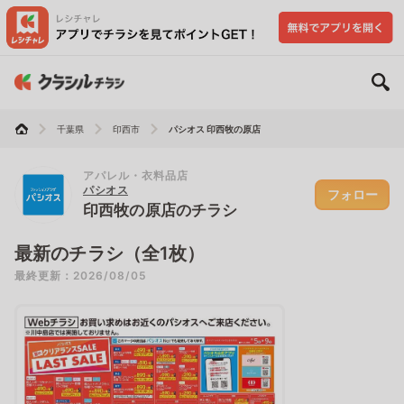
千葉県
印西市
パシオス 印西牧の原店
アパレル・衣料品店
パシオス
フォロー
印西牧の原店のチラシ
最新のチラシ（全1枚）
最終更新：2026/08/05